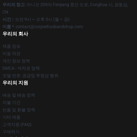
우리의 창고
: 아니오 209의 Fenjiang 중간 도로, Conghua 시, 광동성,
CN
시간 :
: 오전 9시 ~ 오후 5시 (월 ~ 금)
이름 *
: contact@corpsehusbandshop.com
우리의 회사
제품 정보
이용 약관
개인 정보 정책
DMCA - 저작권 정책
모델 번호: 공급망 투명성 행위
우리의 지원
배송 및 배송 정책
지불 기간
반품 및 환불 정책
기타 제품
고객지원 (FAQ)
구매하기