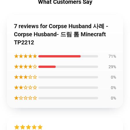
What Customers Say
7 reviews for Corpse Husband 사례 -
Corpse Husband- 드림 톰 Minecraft
TP2212
★★★★★
71%
★★★★☆
29%
★★★☆☆
0%
★★☆☆☆
0%
★☆☆☆☆
0%