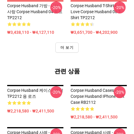
Corpse Husband 가방 - 나는
Corpse Husband T-Shirts - I
-20%
-20%
사랑 Corpse Husband 04 토트
Love Corpse Husband 06 T-
TP2212
Shirt TP2212
₩3,438,110 - ₩4,127,110
₩3,651,700 - ₩4,202,900
더 보기
관련 상품
Corpse Husband 케이스 - 코닥
Corpse Husband Cases -
-20%
-20%
TP2212 용 로즈
Corpse Husband IPhone Soft
Case RB2112
₩2,218,580 - ₩2,411,500
₩2,218,580 - ₩2,411,500
Corpse Husband 사례 -
Corpse Husband 사례 - 나는