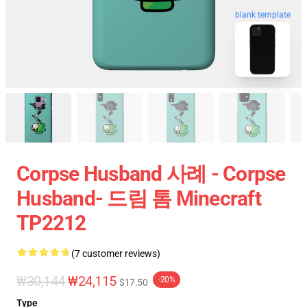
blank template
Corpse Husband 사례 - Corpse
Husband- 드림 톰 Minecraft
TP2212
(7 customer reviews)
₩30,144
₩24,115
-20%
$17.50
Type