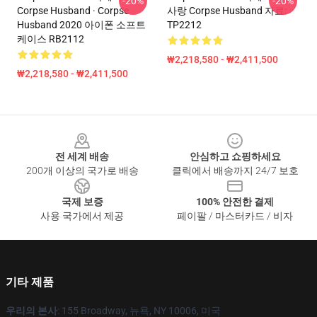
-20%
-20%
Corpse Husband · Corpse
사랑 Corpse Husband 자료:
Husband 2020 아이폰 소프트
TP2212
케이스 RB2112
₩2,218,580 - ₩2,411,500
₩2,218,580 - ₩2,411,500
Footer
전 세계 배송
안심하고 쇼핑하세요
200개 이상의 국가로 배송
클릭에서 배송까지 24/7 보호
국제 보증
100% 안전한 결제
사용 국가에서 제공
페이팔 / 마스터카드 / 비자
기타 제품
우리의 본사
: 155 Broadway, 뉴욕, NY 10006, 미국