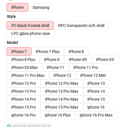
iPhone
Samsung
Style
PC black frosted shell
RPC transparent soft shell
LPC glass phone case
Model
iPhone 7
iPhone 7 Plus
iPhone 8
iPhone 8 Plus
iPhone X
iPhone XR
iPhone XS
iPhone XS Max
iPhone 11
iPhone 11 Pro
iPhone 11 Pro Max
iPhone 12
iPhone 12 Mini
iPhone 12 Pro
iPhone 12 Pro Max
iPhone 13
iPhone 13 Pro
iPhone 13 Pro Max
iPhone 14
iPhone 14 Pro
iPhone 14 Pro Max
iPhone 15
iPhone 15 Pro
iPhone 15 Pro Max
iphone 16
iphone 16 Pro
iphone 16 Plus
iphone 16 Pro Max
사이즈 가이드 보기