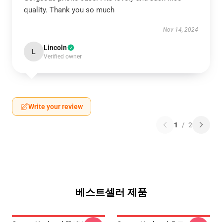
quality. Thank you so much
Nov 14, 2024
Lincoln
L
Verified owner
Write your review
1
/
2
베스트셀러 제품