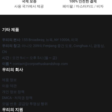
국제 보증
100% 안전한 결제
사용 국가에서 제공
페이팔 / 마스터카드 / 비자
기타 제품
우리의 본사
: 155 Broadway, 뉴욕, NY 10006, 미국
우리의 창고
: 아니오 209의 Fenjiang 중간 도로, Conghua 시, 광동성,
CN
시간 :
: 오전 9시 ~ 오후 5시 (월 ~ 금)
이름 *
: contact@corpsehusbandshop.com
우리의 회사
제품 정보
이용 약관
개인 정보 정책
DMCA - 저작권 정책
모델 번호: 공급망 투명성 행위
우리의 지원