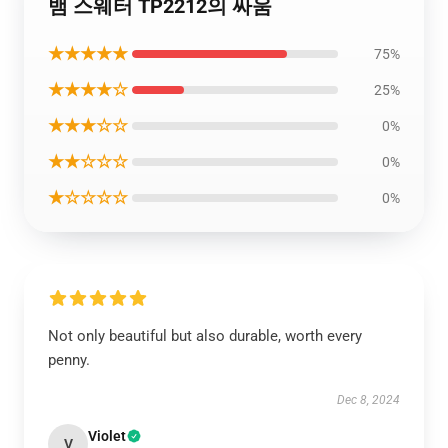
뱀 스웨터 TP2212의 싸움
★★★★★
75%
★★★★☆
25%
★★★☆☆
0%
★★☆☆☆
0%
★☆☆☆☆
0%
Not only beautiful but also durable, worth every
penny.
Dec 8, 2024
Violet
V