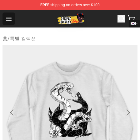
FREE
shipping on orders over $100
Corpse Husband Shop - Official Corpse Husband Mercha
Open menu
홈
/
특별 컬렉션