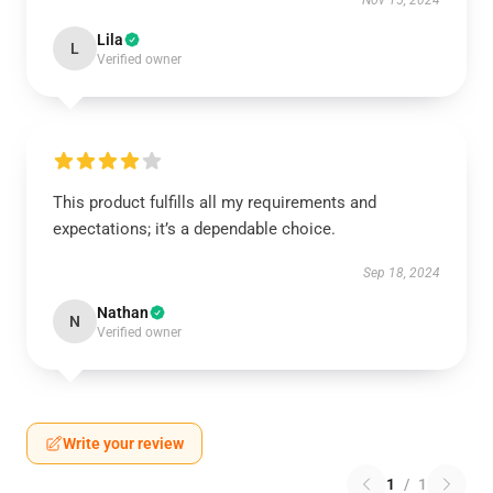
Nov 15, 2024
Lila
L
Verified owner
This product fulfills all my requirements and
expectations; it’s a dependable choice.
Sep 18, 2024
Nathan
N
Verified owner
Write your review
1
/
1