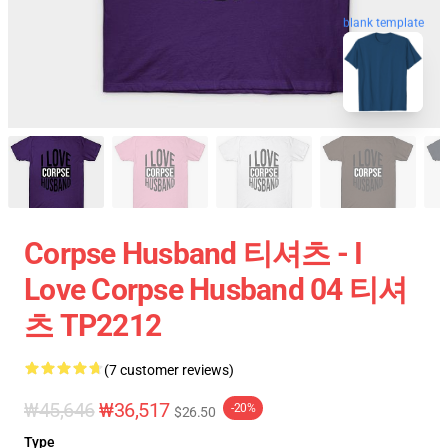
blank template
Corpse Husband 티셔츠 - I
Love Corpse Husband 04 티셔
츠 TP2212
(7 customer reviews)
₩45,646
₩36,517
-20%
$26.50
Type