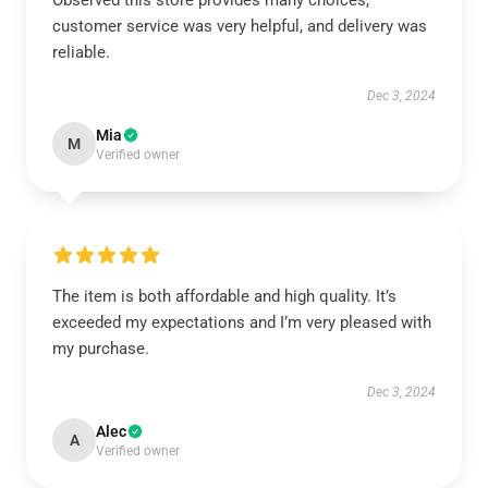
Observed this store provides many choices,
customer service was very helpful, and delivery was
reliable.
Dec 3, 2024
Mia
M
Verified owner
The item is both affordable and high quality. It’s
exceeded my expectations and I’m very pleased with
my purchase.
Dec 3, 2024
Alec
A
Verified owner