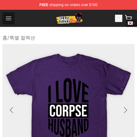
FREE
shipping on orders over $100
Corpse Husband Shop - Official Corpse Husband Mercha
Open menu
홈
/
특별 컬렉션