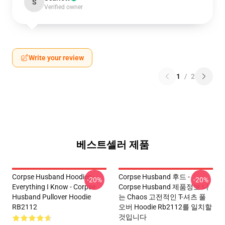
S
Verified owner
Write your review
1
/
2
베스트셀러 제품
Corpse Husband Hoodies -
Corpse Husband 후드 -
-20%
-20%
Everything I Know - Corpse
Corpse Husband 제품정보 나
Husband Pullover Hoodie
는 Chaos 고전적인 T-셔츠 풀
RB2112
오버 Hoodie Rb2112를 일치할
것입니다