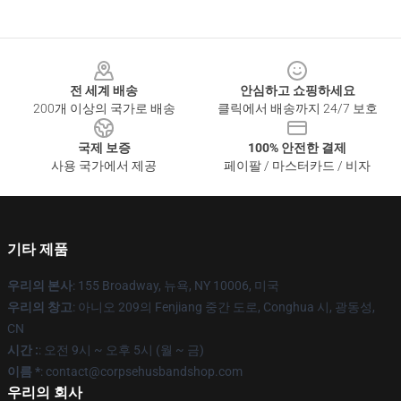
Footer
전 세계 배송
안심하고 쇼핑하세요
200개 이상의 국가로 배송
클릭에서 배송까지 24/7 보호
국제 보증
100% 안전한 결제
사용 국가에서 제공
페이팔 / 마스터카드 / 비자
기타 제품
우리의 본사
: 155 Broadway, 뉴욕, NY 10006, 미국
우리의 창고
: 아니오 209의 Fenjiang 중간 도로, Conghua 시, 광동성,
CN
시간 :
: 오전 9시 ~ 오후 5시 (월 ~ 금)
이름 *
: contact@corpsehusbandshop.com
우리의 회사