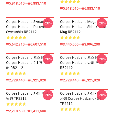
₩5,918,510 - ₩6,883,110
₩5,918,510 - ₩6,883,110
Corpse Husband Sweatshirts -
Corpse Husband Mugs -
-20%
-20%
Corpse Husband Pullover
Corpse Husband Shhh Classic
Sweatshirt RB2112
Mug RB2112
₩5,642,910 - ₩6,607,510
₩3,445,000 - ₩3,996,200
Corpse Husband 포스터 -
Corpse Husband 포스터 -
-20%
-20%
Corpse Husband # 1 팬 포스
Corpse Husband 슈허 포스터
터 RB2112
RB2112
₩2,728,440 - ₩6,325,020
₩2,728,440 - ₩6,325,020
Corpse Husband 사례 연구 -
Corpse Husband 사례 - 나는
-20%
-20%
남편 TP2212
사랑 Corpse Husband · 04
TP2212
₩2,218,580 - ₩2,411,500