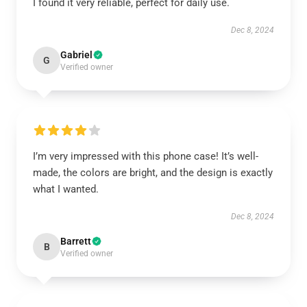
I found it very reliable, perfect for daily use.
Dec 8, 2024
Gabriel
G
Verified owner
I’m very impressed with this phone case! It’s well-
made, the colors are bright, and the design is exactly
what I wanted.
Dec 8, 2024
Barrett
B
Verified owner