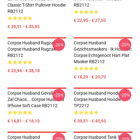
Classic T-Shirt Pullover Hoodie
RB2112
RB2112
€ 22,95 - € 27,55
€ 39,51 - € 45,95
Corpse Husband Rugzakken -
Corpse Husband
-20%
-20%
Corpse Husband Rugzak
Gezichtsmaskers - Ik Hou Van
RB2112
Corpse Echtgenoot Hart Plat
Masker RB2112
€ 33,94 - € 38,18
€ 18,29 - € 20,70
Corpse Husband Gevallen Ik
Corpse Husband Hoodies.
-20%
-20%
Zal Chaos... Corpse Husband
Corpse Husband Hoodie
IPhone Soft Case RB2112
TP2212
€ 14,81 - € 16,10
€ 39,51 - € 45,95
Corpse Husband
Corpse Husband Tank Tops -
-20%
-20%