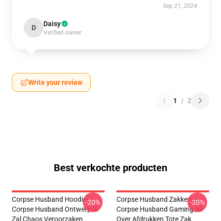
Sep 21, 2024
Daisy
D
Verified owner
Write your review
1
/
2
Best verkochte producten
Corpse Husband Hoodies -
Corpse Husband Zakken -
-20%
-20%
Corpse Husband Ontwerp Ik
Corpse Husband Gaming All
Zal Chaos Veroorzaken
Over Afdrukken Tote Zak