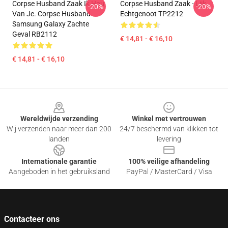
Corpse Husband Zaak Ik Hou
Corpse Husband Zaak - Lijk
-20%
-20%
Van Je. Corpse Husband
Echtgenoot TP2212
Samsung Galaxy Zachte
Geval RB2112
€ 14,81 - € 16,10
€ 14,81 - € 16,10
Footer
Wereldwijde verzending
Winkel met vertrouwen
Wij verzenden naar meer dan 200
24/7 beschermd van klikken tot
landen
levering
Internationale garantie
100% veilige afhandeling
Aangeboden in het gebruiksland
PayPal / MasterCard / Visa
Contacteer ons