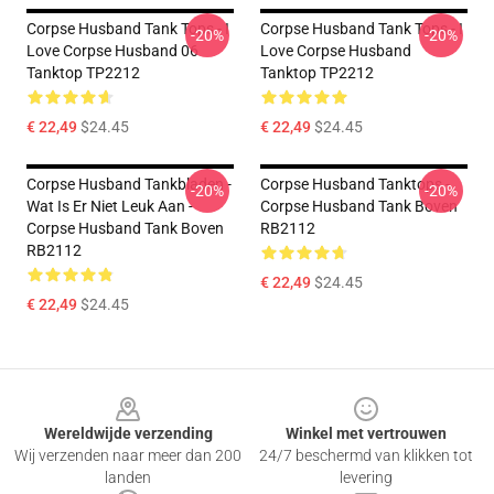
Corpse Husband Tank Tops - I
Corpse Husband Tank Tops - I
-20%
-20%
Love Corpse Husband 06
Love Corpse Husband
Tanktop TP2212
Tanktop TP2212
€ 22,49
$24.45
€ 22,49
$24.45
Corpse Husband Tankbladen -
Corpse Husband Tanktops -
-20%
-20%
Wat Is Er Niet Leuk Aan -
Corpse Husband Tank Boven
Corpse Husband Tank Boven
RB2112
RB2112
€ 22,49
$24.45
€ 22,49
$24.45
Footer
Wereldwijde verzending
Winkel met vertrouwen
Wij verzenden naar meer dan 200
24/7 beschermd van klikken tot
landen
levering