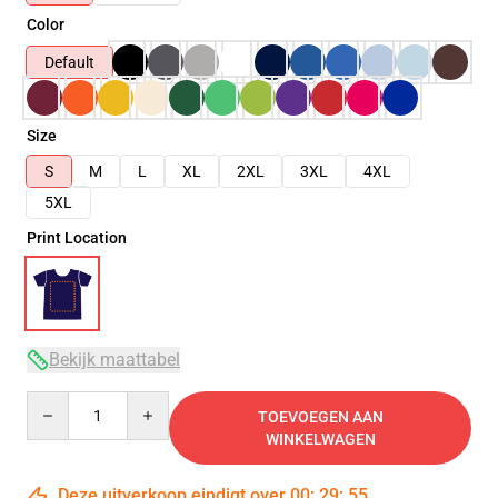
Color
Default
Size
S
M
L
XL
2XL
3XL
4XL
5XL
Print Location
Bekijk maattabel
Quantity
TOEVOEGEN AAN
WINKELWAGEN
Deze uitverkoop eindigt over
00
:
29
:
54