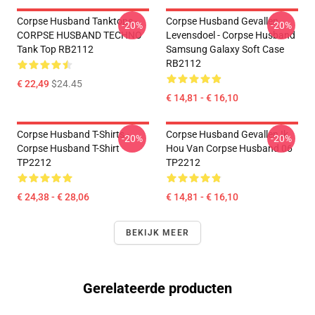
Corpse Husband Tanktops -
Corpse Husband Gevallen
-20%
-20%
CORPSE HUSBAND TECHNO
Levensdoel - Corpse Husband
Tank Top RB2112
Samsung Galaxy Soft Case
RB2112
€ 22,49
$24.45
€ 14,81 - € 16,10
Corpse Husband T-Shirts -
Corpse Husband Gevallen Ik
-20%
-20%
Corpse Husband T-Shirt
Hou Van Corpse Husband 06
TP2212
TP2212
€ 24,38 - € 28,06
€ 14,81 - € 16,10
BEKIJK MEER
Gerelateerde producten