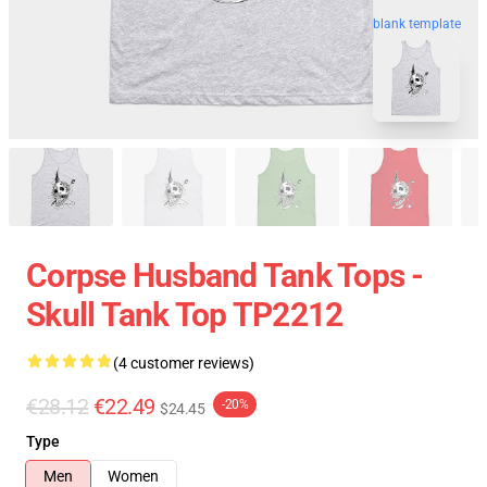
blank template
Corpse Husband Tank Tops -
Skull Tank Top TP2212
(4 customer reviews)
€28.12
€22.49
-20%
$24.45
Type
Men
Women