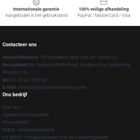
Internationale garantie
100% veilige afhandeling
Aangeboden in het gebruiksland
PayPal / MasterCard / Visa
Contacteer ons
Ons hoofdkantoor
: 155 Broadway, New York, NY 10006, US
Ons pakhuis
209, Fenjiang Middle Road, Conghua City, Guangdong
Province, CN
Uur
: 21.00 uur 5.00 uur
E-mail
: contact@corpsehusbandshop.com
Ons bedrijf
Over ons
Algemene voorwaarden
Privacybeleid
DMCA - Auteursrechtbeleid
CA SB657: Transparantiewet voor de toeleveringsketen