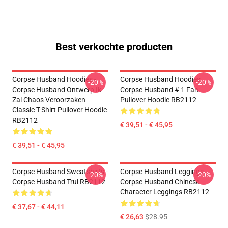
Best verkochte producten
Corpse Husband Hoodies -
Corpse Husband Hoodies.
-20%
-20%
Corpse Husband Ontwerp Ik
Corpse Husband # 1 Fan
Zal Chaos Veroorzaken
Pullover Hoodie RB2112
Classic T-Shirt Pullover Hoodie
RB2112
€ 39,51 - € 45,95
€ 39,51 - € 45,95
Corpse Husband Sweatshirts -
Corpse Husband Leggings -
-20%
-20%
Corpse Husband Trui RB2112
Corpse Husband Chinese
Character Leggings RB2112
€ 37,67 - € 44,11
€ 26,63
$28.95