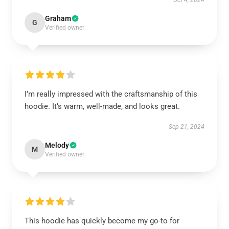
Oct 4, 2024
Graham
G
Verified owner
I’m really impressed with the craftsmanship of this
hoodie. It’s warm, well-made, and looks great.
Sep 21, 2024
Melody
M
Verified owner
This hoodie has quickly become my go-to for