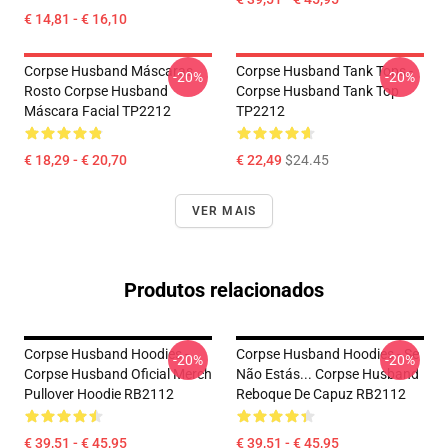
€ 14,81 - € 16,10
Corpse Husband Máscaras
Corpse Husband Tank Tops -
-20%
-20%
Rosto Corpse Husband
Corpse Husband Tank Top
Máscara Facial TP2212
TP2212
€ 18,29 - € 20,70
€ 22,49
$24.45
VER MAIS
Produtos relacionados
Corpse Husband Hoodies -
Corpse Husband Hoodies - Se
-20%
-20%
Corpse Husband Oficial Merch
Não Estás... Corpse Husband
Pullover Hoodie RB2112
Reboque De Capuz RB2112
€ 39,51 - € 45,95
€ 39,51 - € 45,95