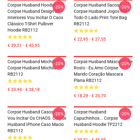
Corpse Husband Hoodies -
Corpse Husband Sacos -
-20%
-20%
Corpse Husband Design De
Corpse Husband Jogos Por
Interiores Vou Incitar O Caos
Todo O Lado Print Tote Bag
Clássico T-Shirt Pullover
RB2112
Hoodie RB2112
€ 22,95 - € 27,55
€ 39,51 - € 45,95
Corpse Husband Mochilas -
Corpse Husband Máscaras De
-20%
-20%
Corpse Husband Mochila
Rosto - Eu Amo Corpse
RB2112
Marido Coração Mascara
Plana RB2112
€ 33,94 - € 38,18
€ 18,29 - € 20,70
Corpse Husband Casos - Eu
Corpse Husband
-20%
-20%
Vou Incitar Os CHAOS. Corpse
Capuchinhos... Corpse
Husband IPhone Caso Macio
Husband Hoodie TP2212
RB2112
€ 39,51 - € 45,95