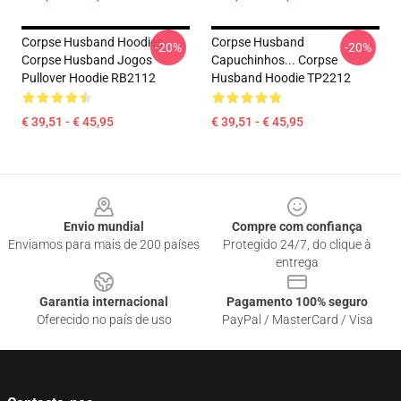
Corpse Husband Hoodies.
Corpse Husband
-20%
-20%
Corpse Husband Jogos
Capuchinhos... Corpse
Pullover Hoodie RB2112
Husband Hoodie TP2212
€ 39,51 - € 45,95
€ 39,51 - € 45,95
Footer
Envio mundial
Compre com confiança
Enviamos para mais de 200 países
Protegido 24/7, do clique à
entrega
Garantia internacional
Pagamento 100% seguro
Oferecido no país de uso
PayPal / MasterCard / Visa