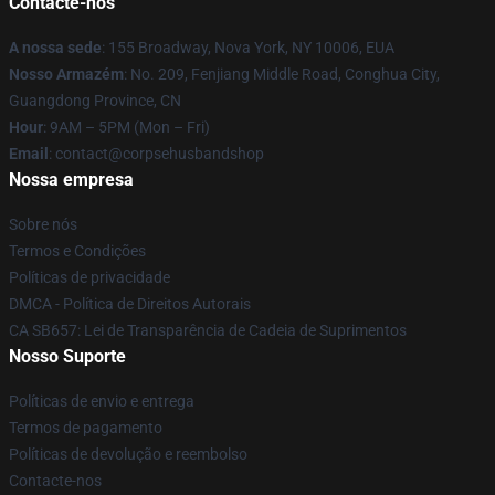
Contacte-nos
A nossa sede
: 155 Broadway, Nova York, NY 10006, EUA
Nosso Armazém
: No. 209, Fenjiang Middle Road, Conghua City,
Guangdong Province, CN
Hour
: 9AM – 5PM (Mon – Fri)
Email
: contact@corpsehusbandshop
Nossa empresa
Sobre nós
Termos e Condições
Políticas de privacidade
DMCA - Política de Direitos Autorais
CA SB657: Lei de Transparência de Cadeia de Suprimentos
Nosso Suporte
Políticas de envio e entrega
Termos de pagamento
Políticas de devolução e reembolso
Contacte-nos