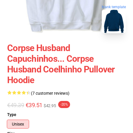
blank template
Corpse Husband
Capuchinhos... Corpse
Husband Coelhinho Pullover
Hoodie
(7 customer reviews)
€49.39
€39.51
-20%
$42.95
Type
Unisex