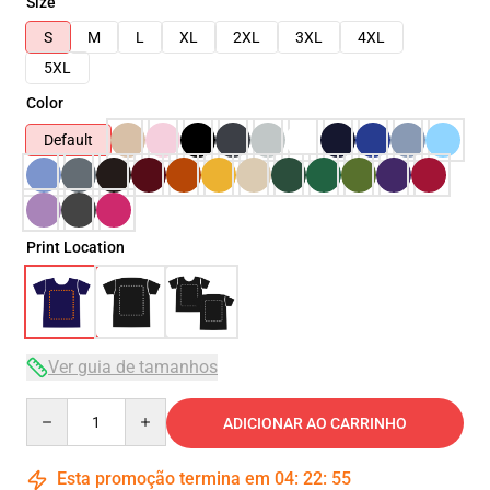
Size
S
M
L
XL
2XL
3XL
4XL
5XL
Color
Default
Print Location
Ver guia de tamanhos
Quantity
ADICIONAR AO CARRINHO
Esta promoção termina em
04
:
22
:
54