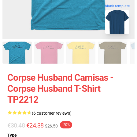
blank template
Corpse Husband Camisas -
Corpse Husband T-Shirt
TP2212
(6 customer reviews)
€30.48
€24.38
-20%
$26.50
Type