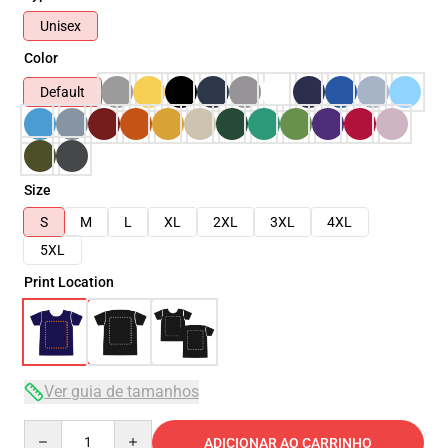
Unisex
Color
Default
Size
S
M
L
XL
2XL
3XL
4XL
5XL
Print Location
Ver guia de tamanhos
Quantity
ADICIONAR AO CARRINHO