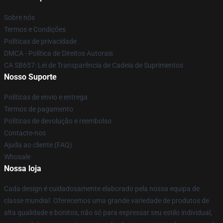
Sobre nós
Termos e Condições
Políticas de privacidade
DMCA - Política de Direitos Autorais
CA SB657: Lei de Transparência de Cadeia de Suprimentos
Nosso Suporte
Políticas de envio e entrega
Termos de pagamento
Políticas de devolução e reembolso
Contacte-nos
Ajuda ao cliente (FAQ)
Whosale
Nossa loja
Cada design é cuidadosamente elaborado pela nossa equipa de
classe mundial. Oferecemos uma grande variedade de produtos de
alta qualidade e bonitos, não só para expressar seu estilo individual,