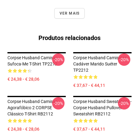
VER MAIS
Produtos relacionados
Corpse Husband Camisas -
Corpse Husband Camisetas -
-20%
-20%
Sufoca-Me T-Shirt TP2212
Cadáver Marido Suéter
TP2212
€ 24,38 - € 28,06
€ 37,67 - € 44,11
Corpse Husband Camisas -
Corpse Husband Sweatshirts -
-20%
-20%
Agorafóbico 2 CORPSE
Corpse Husband Pullover
Clássico T-Shirt RB2112
Sweatshirt RB2112
€ 24,38 - € 28,06
€ 37,67 - € 44,11