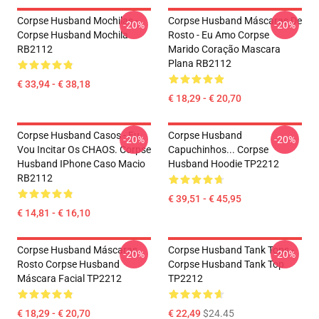
Corpse Husband Mochilas -
Corpse Husband Máscaras De
-20%
-20%
Corpse Husband Mochila
Rosto - Eu Amo Corpse
RB2112
Marido Coração Mascara
Plana RB2112
€ 33,94 - € 38,18
€ 18,29 - € 20,70
Corpse Husband Casos - Eu
Corpse Husband
-20%
-20%
Vou Incitar Os CHAOS. Corpse
Capuchinhos... Corpse
Husband IPhone Caso Macio
Husband Hoodie TP2212
RB2112
€ 39,51 - € 45,95
€ 14,81 - € 16,10
Corpse Husband Máscaras
Corpse Husband Tank Tops -
-20%
-20%
Rosto Corpse Husband
Corpse Husband Tank Top
Máscara Facial TP2212
TP2212
€ 18,29 - € 20,70
€ 22,49
$24.45