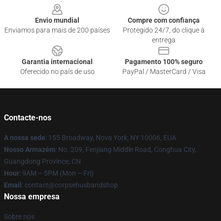
Envio mundial
Compre com confiança
Enviamos para mais de 200 países
Protegido 24/7, do clique à
entrega
Garantia internacional
Pagamento 100% seguro
Oferecido no país de uso
PayPal / MasterCard / Visa
Contacte-nos
A nossa sede
: 155 Broadway, Nova York, NY 10006, EUA
Nosso Armazém
: No. 209, Fenjiang Middle Road, Conghua City,
Guangdong Province, CN
Hour
: 9AM – 5PM (Mon – Fri)
Email
: contact@corpsehusbandshop
Nossa empresa
Sobre nós