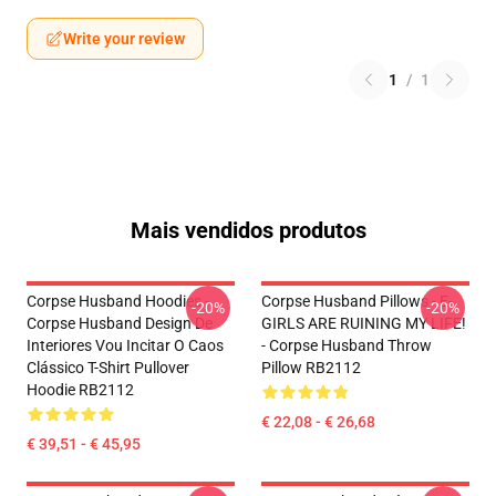
Write your review
1
/
1
Mais vendidos produtos
Corpse Husband Hoodies -
Corpse Husband Pillows - E-
-20%
-20%
Corpse Husband Design De
GIRLS ARE RUINING MY LIFE!
Interiores Vou Incitar O Caos
- Corpse Husband Throw
Clássico T-Shirt Pullover
Pillow RB2112
Hoodie RB2112
€ 22,08 - € 26,68
€ 39,51 - € 45,95