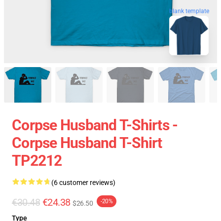
blank template
Corpse Husband T-Shirts -
Corpse Husband T-Shirt
TP2212
(6 customer reviews)
€30.48
€24.38
-20%
$26.50
Type