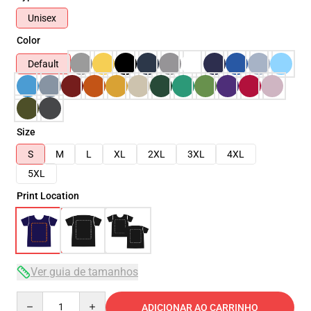
Unisex
Color
Default
Size
S
M
L
XL
2XL
3XL
4XL
5XL
Print Location
Ver guia de tamanhos
Quantity
ADICIONAR AO CARRINHO