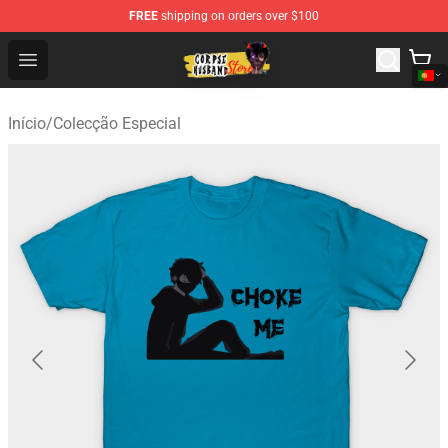
FREE
shipping on orders over $100
Corpse Husband Shop - Official Corpse Husband Mercha
Open menu
Início
/
Colecção Especial