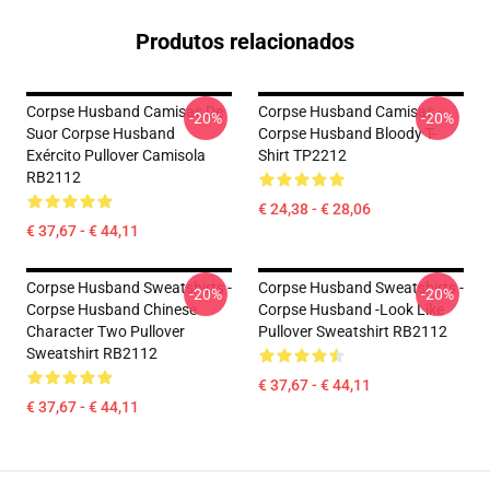
Produtos relacionados
Corpse Husband Camisas De
Corpse Husband Camisas -
-20%
-20%
Suor Corpse Husband
Corpse Husband Bloody T-
Exército Pullover Camisola
Shirt TP2212
RB2112
€ 24,38 - € 28,06
€ 37,67 - € 44,11
Corpse Husband Sweatshirts -
Corpse Husband Sweatshirts -
-20%
-20%
Corpse Husband Chinese
Corpse Husband -look Like
Character Two Pullover
Pullover Sweatshirt RB2112
Sweatshirt RB2112
€ 37,67 - € 44,11
€ 37,67 - € 44,11
Footer