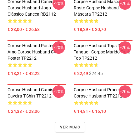
Corpse Husband Canecas -
Corpse Husband Máscaras
-20%
-20%
Corpse Husband Jogo
Rosto Corpse Husband
Clássico Caneca RB2112
Máscara TP2212
€ 23,00 - € 26,68
€ 18,29 - € 20,70
Corpse Husband Posters - Eu
Corpse Husband Tops De
-20%
-20%
Amo Corpse Husband 04
Tanque - Corpse Marido Tank
Poster TP2212
Top TP2212
€ 18,21 - € 42,22
€ 22,49
$24.45
Corpse Husband Camisas -
Corpse Husband Processos -
-20%
-20%
Caveira T-Shirt TP2212
Corpse Husband TP2212
€ 24,38 - € 28,06
€ 14,81 - € 16,10
VER MAIS