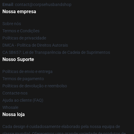
Email
: contact@corpsehusbandshop
Nossa empresa
Sobre nós
Termos e Condições
Políticas de privacidade
DMCA - Política de Direitos Autorais
CA SB657: Lei de Transparência de Cadeia de Suprimentos
Nosso Suporte
Políticas de envio e entrega
Termos de pagamento
Políticas de devolução e reembolso
Contacte-nos
Ajuda ao cliente (FAQ)
Whosale
Nossa loja
Cada design é cuidadosamente elaborado pela nossa equipa de
classe mundial. Oferecemos uma grande variedade de produtos de