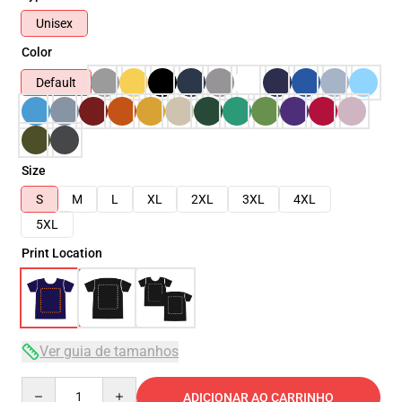
Unisex
Color
Default
Size
S
M
L
XL
2XL
3XL
4XL
5XL
Print Location
Ver guia de tamanhos
Quantity
ADICIONAR AO CARRINHO