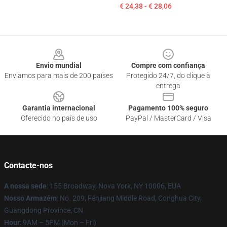
€ 24,38 - € 28,06
Footer
Envio mundial
Compre com confiança
Enviamos para mais de 200 países
Protegido 24/7, do clique à
entrega
Garantia internacional
Pagamento 100% seguro
Oferecido no país de uso
PayPal / MasterCard / Visa
Contacte-nos
A nossa sede
: 155 Broadway, Nova York, NY 10006, EUA
Nosso Armazém
: No. 209, Fenjiang Middle Road, Conghua City,
Guangdong Province, CN
Hour
: 9AM – 5PM (Mon – Fri)