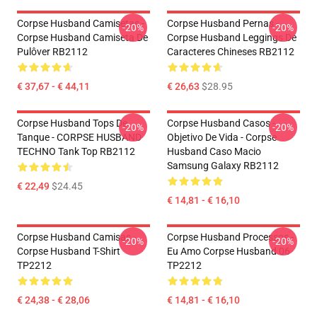
Corpse Husband Camisetas -
Corpse Husband Pernas -
-20%
-20%
Corpse Husband Camiseta De
Corpse Husband Leggings De
Pulôver RB2112
Caracteres Chineses RB2112
€ 37,67 - € 44,11
€ 26,63
$28.95
Corpse Husband Tops De
Corpse Husband Casos -
-20%
-20%
Tanque - CORPSE HUSBAND
Objetivo De Vida - Corpse
TECHNO Tank Top RB2112
Husband Caso Macio
Samsung Galaxy RB2112
€ 22,49
$24.45
€ 14,81 - € 16,10
Corpse Husband Camisas -
Corpse Husband Processos -
-20%
-20%
Corpse Husband T-Shirt
Eu Amo Corpse Husband 06
TP2212
TP2212
€ 24,38 - € 28,06
€ 14,81 - € 16,10