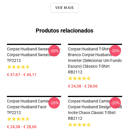
VER MAIS
Produtos relacionados
Corpse Husband Sweatshirts -
Corpse Husband T-Shirts - Tee
-20%
-20%
Corpse Husband Sweatshirt
Branco Corpse Husband
TP2212
Inverter (selecionar Um Fundo
Escuro) Clássico T-Shirt
RB2112
€ 37,67 - € 44,11
€ 24,38 - € 28,06
Corpse Husband Camisas -
Corpse Husband Camisas...
-20%
-20%
Corpse Husband Face
Corpse Husband Design - I Will
TP2212
Incite Chaos Classic T-Shirt
RB2112
€ 24,38 - € 28,06