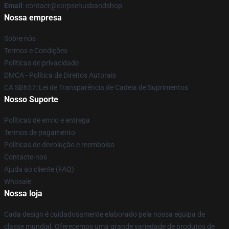
Email
: contact@corpsehusbandshop
Nossa empresa
Sobre nós
Termos e Condições
Políticas de privacidade
DMCA - Política de Direitos Autorais
CA SB657: Lei de Transparência de Cadeia de Suprimentos
Nosso Suporte
Políticas de envio e entrega
Termos de pagamento
Políticas de devolução e reembolso
Contacte-nos
Ajuda ao cliente (FAQ)
Whosale
Nossa loja
Cada design é cuidadosamente elaborado pela nossa equipa de
classe mundial. Oferecemos uma grande variedade de produtos de