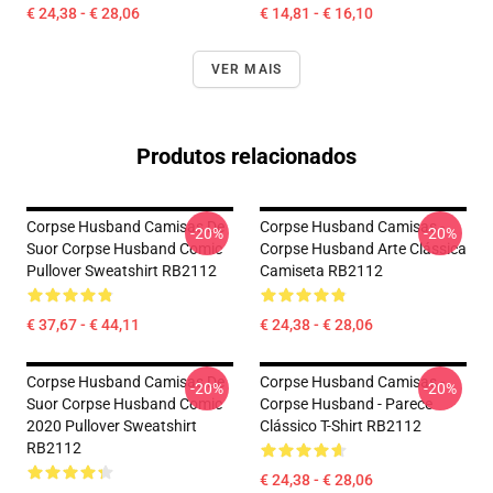
€ 24,38 - € 28,06
€ 14,81 - € 16,10
VER MAIS
Produtos relacionados
Corpse Husband Camisas De
Corpse Husband Camisas -
-20%
-20%
Suor Corpse Husband Comic
Corpse Husband Arte Clássica
Pullover Sweatshirt RB2112
Camiseta RB2112
€ 37,67 - € 44,11
€ 24,38 - € 28,06
Corpse Husband Camisas De
Corpse Husband Camisas -
-20%
-20%
Suor Corpse Husband Comic
Corpse Husband - Parece
2020 Pullover Sweatshirt
Clássico T-Shirt RB2112
RB2112
€ 24,38 - € 28,06