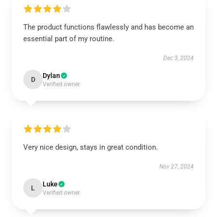
The product functions flawlessly and has become an
essential part of my routine.
Dec 3, 2024
Dylan
D
Verified owner
Very nice design, stays in great condition.
Nov 27, 2024
Luke
L
Verified owner