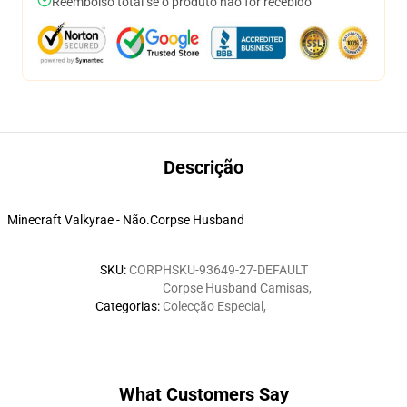
Reembolso total se o produto não for recebido
Descrição
Minecraft Valkyrae - Não.Corpse Husband
SKU
:
CORPHSKU-93649-27-DEFAULT
Corpse Husband Camisas
,
Categorias
:
Colecção Especial
,
What Customers Say