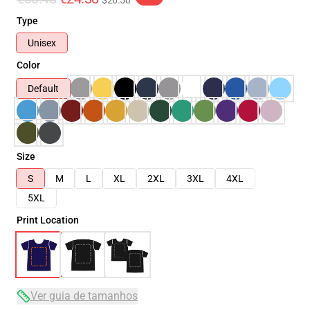
$26.50
Type
Unisex
Color
Default
Size
S
M
L
XL
2XL
3XL
4XL
5XL
Print Location
Ver guia de tamanhos