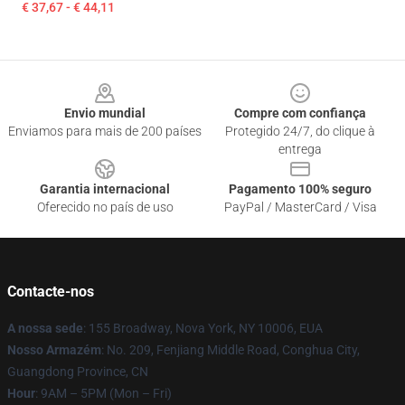
€ 37,67 - € 44,11
Footer
Envio mundial
Compre com confiança
Enviamos para mais de 200 países
Protegido 24/7, do clique à
entrega
Garantia internacional
Pagamento 100% seguro
Oferecido no país de uso
PayPal / MasterCard / Visa
Contacte-nos
A nossa sede
: 155 Broadway, Nova York, NY 10006, EUA
Nosso Armazém
: No. 209, Fenjiang Middle Road, Conghua City,
Guangdong Province, CN
Hour
: 9AM – 5PM (Mon – Fri)