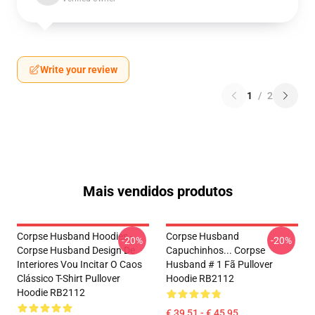
Write your review
1
/
2
Mais vendidos produtos
Corpse Husband Hoodies -
Corpse Husband
-20%
-20%
Corpse Husband Design De
Capuchinhos... Corpse
Interiores Vou Incitar O Caos
Husband # 1 Fã Pullover
Clássico T-Shirt Pullover
Hoodie RB2112
Hoodie RB2112
€ 39,51 - € 45,95