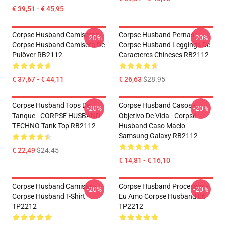
€ 39,51 - € 45,95
Corpse Husband Camisetas -
Corpse Husband Pernas -
-20%
-20%
Corpse Husband Camiseta De
Corpse Husband Leggings De
Pulôver RB2112
Caracteres Chineses RB2112
€ 37,67 - € 44,11
€ 26,63
$28.95
Corpse Husband Tops De
Corpse Husband Casos -
-20%
-20%
Tanque - CORPSE HUSBAND
Objetivo De Vida - Corpse
TECHNO Tank Top RB2112
Husband Caso Macio
Samsung Galaxy RB2112
€ 22,49
$24.45
€ 14,81 - € 16,10
Corpse Husband Camisas -
Corpse Husband Processos -
-20%
-20%
Corpse Husband T-Shirt
Eu Amo Corpse Husband 06
TP2212
TP2212