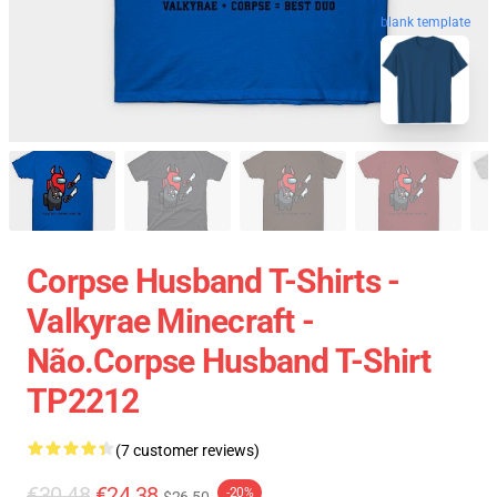
blank template
Corpse Husband T-Shirts -
Valkyrae Minecraft -
Não.Corpse Husband T-Shirt
TP2212
(7 customer reviews)
€30.48
€24.38
-20%