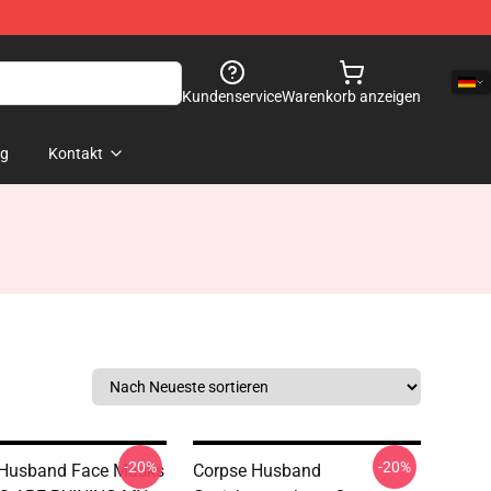
Kundenservice
Warenkorb anzeigen
og
Kontakt
-20%
-20%
 Husband Face Masks
Corpse Husband