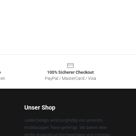
e
100% Sicherer Checkout
ten
PayPal / MasterCard / Visa
Unser Shop
Jedes Design wird sorgfältig von unserem
erstklassigen Team gefertigt. Wir bieten eine
große Auswahl an hochwertigen und schönen