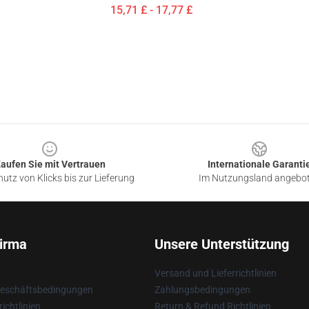
15,71 £ - 17,77 £
aufen Sie mit Vertrauen
Internationale Garanti
utz von Klicks bis zur Lieferung
Im Nutzungsland angebo
irma
Unsere Unterstützung
Versand und Lieferrichtlinien
Geschäftsbedingungen
Zahlungsbedingungen
ichtlinien
Return & Refund Richtlinien