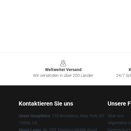
Footer
Weltweiter Versand
K
Wir versenden in über 200 Länder
24/7 Sch
Kontaktieren Sie uns
Unsere F
Unser Hauptbüro
: 155 Broadway, New York, NY
Über uns
10006, US
Allgemeine 
Unser Lager
: Nr. 209, Fenjiang Middle Road,
Datenschutzr