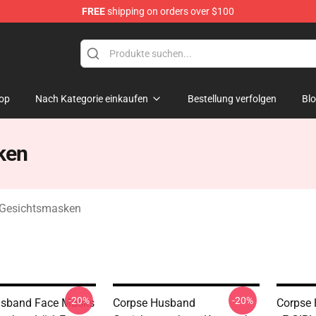
FREE
shipping on orders over $100
handise Store
op
Nach Kategorie einkaufen
Bestellung verfolgen
Bl
ken
 Gesichtsmasken
-20%
-20%
usband Face Masks
Corpse Husband
Corpse