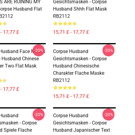
LS ARE RUINING MY
Gesichtsmasken - Corpse
 Corpse Husband Flat
Husband Shhh Flat Mask
B2112
RB2112
- 17,77 £
15,71 £ - 17,77 £
-20%
-20%
 Husband Face Masks
Corpse Husband
e Husband Chinese
Gesichtsmasken - Corpse
er Two Flat Mask
Husband Chinesische
Charakter Flache Maske
RB2112
- 17,77 £
15,71 £ - 17,77 £
-20%
-20%
 Husband
Corpse Husband
smasken - Corpse
Gesichtsmasken - Corpse
 Spiele Flache
Husband Japanischer Text