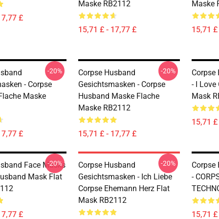
Maske RB2112
Maske 
17,77 £
15,71 £ - 17,77 £
15,71 £ 
-20%
-20%
usband
Corpse Husband
Corpse
asken - Corpse
Gesichtsmasken - Corpse
- I Lov
Flache Maske
Husband Maske Flache
Mask R
Maske RB2112
15,71 £ 
17,77 £
15,71 £ - 17,77 £
-20%
-20%
usband Face Masks
Corpse Husband
Corpse
Husband Mask Flat
Gesichtsmasken - Ich Liebe
- CORP
112
Corpse Ehemann Herz Flat
TECHNO
Mask RB2112
17,77 £
15,71 £ 