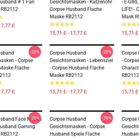
Husband # 1 Fan
Gesichtsmasken - Katzenohr
- E-GIR
k RB2112
Corpse Husband Flache
LIFE! -
Maske RB2112
Mask R
17,77 £
15,71 £ - 17,77 £
15,71 £ 
-20%
-20%
usband
Corpse Husband
Corpse
asken - Corpse
Gesichtsmasken - Lebensziel
- Corps
Maske Flache
- Corpse Husband Flache
Charact
2112
Maske RB2112
RB2112
17,77 £
15,71 £ - 17,77 £
15,71 £ 
-20%
-20%
usband Face Masks
Corpse Husband
Corpse
 Husband Gaming
Gesichtsmasken - Corpse
Gesicht
k RB2112
Husband Spiele Flache
Husband