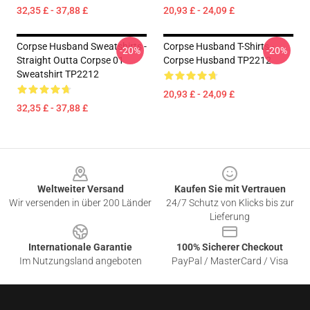
32,35 £ - 37,88 £
20,93 £ - 24,09 £
Corpse Husband Sweatshirts -
Corpse Husband T-Shirts -
-20%
-20%
Straight Outta Corpse 01
Corpse Husband TP2212
Sweatshirt TP2212
20,93 £ - 24,09 £
32,35 £ - 37,88 £
Footer
Weltweiter Versand
Kaufen Sie mit Vertrauen
Wir versenden in über 200 Länder
24/7 Schutz von Klicks bis zur
Lieferung
Internationale Garantie
100% Sicherer Checkout
Im Nutzungsland angeboten
PayPal / MasterCard / Visa