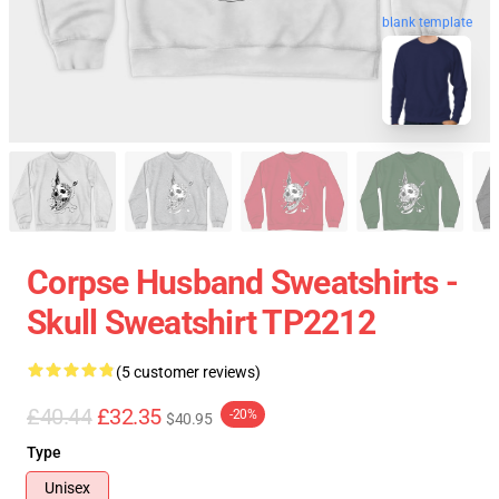
blank template
Corpse Husband Sweatshirts -
Skull Sweatshirt TP2212
(5 customer reviews)
£40.44
£32.35
-20%
$40.95
Type
Unisex