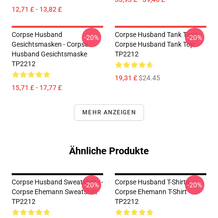
12,71 £ - 13,82 £
Corpse Husband
Corpse Husband Tank Tops -
-20%
-20%
Gesichtsmasken - Corpse
Corpse Husband Tank Top
Husband Gesichtsmaske
TP2212
TP2212
19,31 £
$24.45
15,71 £ - 17,77 £
MEHR ANZEIGEN
Ähnliche Produkte
Corpse Husband Sweatshirts -
Corpse Husband T-Shirts -
-20%
-20%
Corpse Ehemann Sweatshirt
Corpse Ehemann T-Shirt
TP2212
TP2212