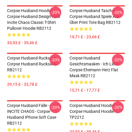
Corpse Husband Hoodies -
Corpse Husband Taschen -
-20%
-20%
Corpse Husband Design I Will
Corpse Husband Spiele Alle
Incite Chaos Classic T-Shirt
Über Print Tote Bag RB2112
Pullover Hoodie RB2112
19,71 £ - 23,66 £
33,93 £ - 39,46 £
Corpse Husband Rucksack -
Corpse Husband
-20%
-20%
Corpse Husband Rucksack
Gesichtsmasken - Ich Liebe
RB2112
Corpse Ehemann Herz Flat
Mask RB2112
29,15 £ - 32,78 £
15,71 £ - 17,77 £
Corpse Husband Fälle - I WILL
Corpse Husband Hoodies -
-20%
-20%
INCITE CHAOS - Corpse
Corpse Husband Hoodie
Husband IPhone Soft Case
TP2212
RB2112
33,93 £ - 39,46 £