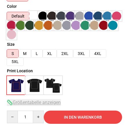
Color
Default
Size
S
M
L
XL
2XL
3XL
4XL
5XL
Print Location
Größentabelle anzeigen
Quantity
IN DEN WARENKORB