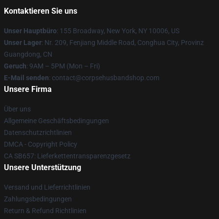
Kontaktieren Sie uns
Unser Hauptbüro
: 155 Broadway, New York, NY 10006, US
Unser Lager
: Nr. 209, Fenjiang Middle Road, Conghua City, Provinz
Guangdong, CN
Geruch
: 9AM – 5PM (Mon – Fri)
E-Mail senden
: contact@corpsehusbandshop.com
Unsere Firma
Über uns
Allgemeine Geschäftsbedingungen
Datenschutzrichtlinien
DMCA - Copyright Policy
CA SB657: Lieferkettentransparenzgesetz
Unsere Unterstützung
Versand und Lieferrichtlinien
Zahlungsbedingungen
Return & Refund Richtlinien