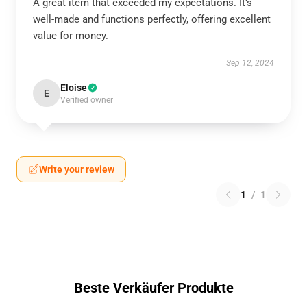
A great item that exceeded my expectations. It’s
well-made and functions perfectly, offering excellent
value for money.
Sep 12, 2024
Eloise
E
Verified owner
Write your review
1
/
1
Beste Verkäufer Produkte