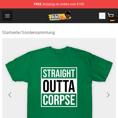
FREE
shipping on orders over $100
Corpse Husband Shop - Official Corpse Husband Mercha
Open menu
Startseite
/
Sondersammlung