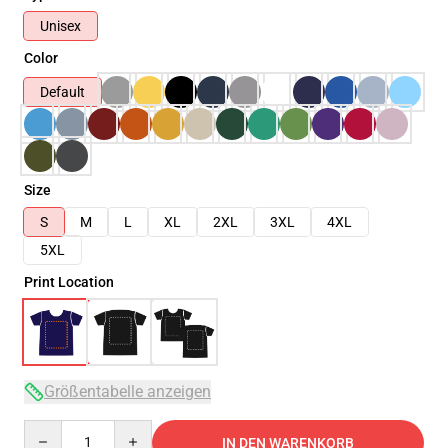
Unisex
Color
Default
Size
S
M
L
XL
2XL
3XL
4XL
5XL
Print Location
Größentabelle anzeigen
Quantity
IN DEN WARENKORB