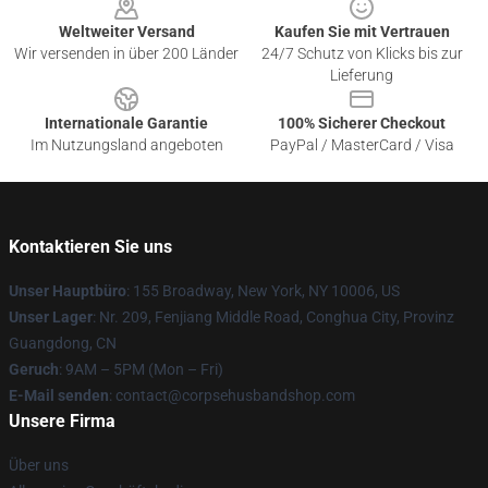
Weltweiter Versand
Kaufen Sie mit Vertrauen
Wir versenden in über 200 Länder
24/7 Schutz von Klicks bis zur
Lieferung
Internationale Garantie
100% Sicherer Checkout
Im Nutzungsland angeboten
PayPal / MasterCard / Visa
Kontaktieren Sie uns
Unser Hauptbüro
: 155 Broadway, New York, NY 10006, US
Unser Lager
: Nr. 209, Fenjiang Middle Road, Conghua City, Provinz
Guangdong, CN
Geruch
: 9AM – 5PM (Mon – Fri)
E-Mail senden
: contact@corpsehusbandshop.com
Unsere Firma
Über uns