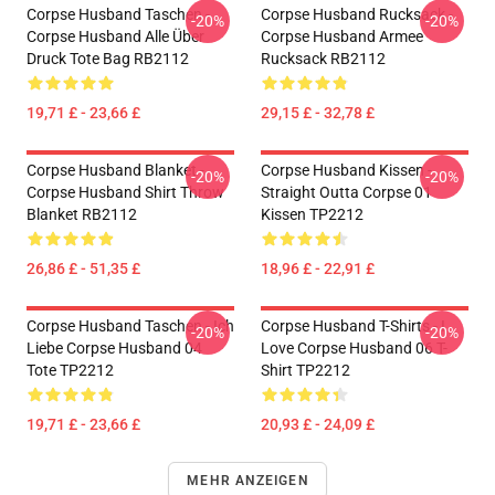
Corpse Husband Taschen -
Corpse Husband Rucksack -
-20%
-20%
Corpse Husband Alle Über
Corpse Husband Armee
Druck Tote Bag RB2112
Rucksack RB2112
19,71 £ - 23,66 £
29,15 £ - 32,78 £
Corpse Husband Blanket -
Corpse Husband Kissen -
-20%
-20%
Corpse Husband Shirt Throw
Straight Outta Corpse 01
Blanket RB2112
Kissen TP2212
26,86 £ - 51,35 £
18,96 £ - 22,91 £
Corpse Husband Taschen - Ich
Corpse Husband T-Shirts - I
-20%
-20%
Liebe Corpse Husband 04
Love Corpse Husband 06 T-
Tote TP2212
Shirt TP2212
19,71 £ - 23,66 £
20,93 £ - 24,09 £
MEHR ANZEIGEN