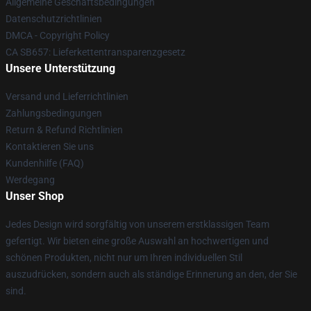
Allgemeine Geschäftsbedingungen
Datenschutzrichtlinien
DMCA - Copyright Policy
CA SB657: Lieferkettentransparenzgesetz
Unsere Unterstützung
Versand und Lieferrichtlinien
Zahlungsbedingungen
Return & Refund Richtlinien
Kontaktieren Sie uns
Kundenhilfe (FAQ)
Werdegang
Unser Shop
Jedes Design wird sorgfältig von unserem erstklassigen Team
gefertigt. Wir bieten eine große Auswahl an hochwertigen und
schönen Produkten, nicht nur um Ihren individuellen Stil
auszudrücken, sondern auch als ständige Erinnerung an den, der Sie
sind.