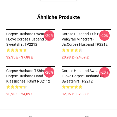
Ähnliche Produkte
Corpse Husband Sweatshirts -
Corpse Husband T-Shirts -
-20%
-20%
I Love Corpse Husband 05
Valkyrae Minecraft -
Sweatshirt TP2212
Ja.Corpse Husband TP2212
32,35 £ - 37,88 £
20,93 £ - 24,09 £
Corpse Husband T-Shirts -
Corpse Husband Sweatshirts -
-20%
-20%
Corpse Husband Hand
I Love Corpse Husband 04
Klassisches T-Shirt RB2112
Sweatshirt TP2212
20,93 £ - 24,09 £
32,35 £ - 37,88 £
Footer