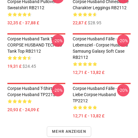
Corpse Husband Pullover
Corpse Husband Chinesische
Sweatshirt RB2112
Charakter Leggings RB2112
32,35 £ - 37,88 £
22,87 £
$28.95
Corpse Husband Tank Tops -
Corpse Husband Fälle -
-20%
-20%
CORPSE HUSBAND TECHNO
Lebensziel - Corpse Husband
Tank Top RB2112
Samsung Galaxy Soft Case
RB2112
19,31 £
$24.45
12,71 £ - 13,82 £
Corpse Husband T-Shirts -
Corpse Husband Fälle - Ich
-20%
-20%
Corpse Husband TP2212
Liebe Corpse Husband
TP2212
20,93 £ - 24,09 £
12,71 £ - 13,82 £
MEHR ANZEIGEN