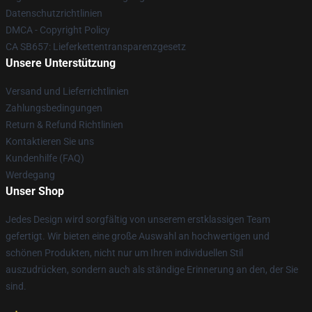
Datenschutzrichtlinien
DMCA - Copyright Policy
CA SB657: Lieferkettentransparenzgesetz
Unsere Unterstützung
Versand und Lieferrichtlinien
Zahlungsbedingungen
Return & Refund Richtlinien
Kontaktieren Sie uns
Kundenhilfe (FAQ)
Werdegang
Unser Shop
Jedes Design wird sorgfältig von unserem erstklassigen Team
gefertigt. Wir bieten eine große Auswahl an hochwertigen und
schönen Produkten, nicht nur um Ihren individuellen Stil
auszudrücken, sondern auch als ständige Erinnerung an den, der Sie
sind.