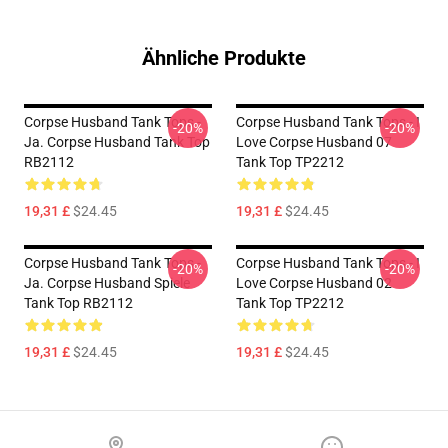
Ähnliche Produkte
Corpse Husband Tank Tops -
Corpse Husband Tank Tops - I
-20%
-20%
Ja. Corpse Husband Tank Top
Love Corpse Husband 07
RB2112
Tank Top TP2212
19,31 £
$24.45
19,31 £
$24.45
Corpse Husband Tank Tops -
Corpse Husband Tank Tops - I
-20%
-20%
Ja. Corpse Husband Spiele
Love Corpse Husband 02
Tank Top RB2112
Tank Top TP2212
19,31 £
$24.45
19,31 £
$24.45
Footer