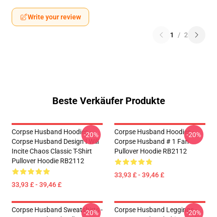
Write your review
1
/
2
Beste Verkäufer Produkte
Corpse Husband Hoodies -
Corpse Husband Hoodies -
-20%
-20%
Corpse Husband Design I Will
Corpse Husband # 1 Fan
Incite Chaos Classic T-Shirt
Pullover Hoodie RB2112
Pullover Hoodie RB2112
33,93 £ - 39,46 £
33,93 £ - 39,46 £
Corpse Husband Sweatshirts -
Corpse Husband Leggings -
-20%
-20%