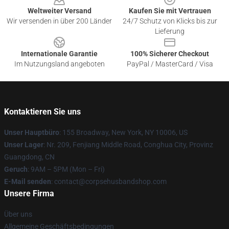
Weltweiter Versand
Kaufen Sie mit Vertrauen
Wir versenden in über 200 Länder
24/7 Schutz von Klicks bis zur
Lieferung
Internationale Garantie
100% Sicherer Checkout
Im Nutzungsland angeboten
PayPal / MasterCard / Visa
Kontaktieren Sie uns
Unser Hauptbüro
: 155 Broadway, New York, NY 10006, US
Unser Lager
: Nr. 209, Fenjiang Middle Road, Conghua City, Provinz
Guangdong, CN
Geruch
: 9AM – 5PM (Mon – Fri)
E-Mail senden
: contact@corpsehusbandshop.com
Unsere Firma
Über uns
Allgemeine Geschäftsbedingungen