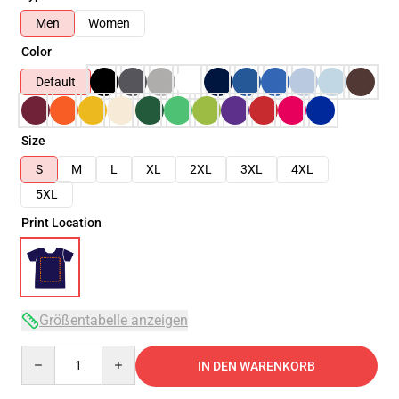
Men
Women
Color
Default
Size
S
M
L
XL
2XL
3XL
4XL
5XL
Print Location
Größentabelle anzeigen
Quantity
IN DEN WARENKORB