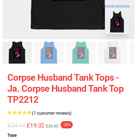
blank template
Corpse Husband Tank Tops -
Ja. Corpse Husband Tank Top
TP2212
(7 customer reviews)
£24.14
£19.32
-20%
$24.45
Type