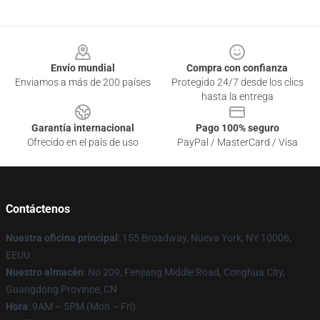
Footer
Envío mundial
Compra con confianza
Enviamos a más de 200 países
Protegido 24/7 desde los clics
hasta la entrega
Garantía internacional
Pago 100% seguro
Ofrecido en el país de uso
PayPal / MasterCard / Visa
Contáctenos
Nuestra oficina principal
: 155 Broadway, Nueva York, NY 10006,
EEUU
Nuestro almacén
: No 209, Fenjiang Middle Road, Conghua City,
Guangdong Province, CN
Hora
: 9AM – 5PM (Mon – Fri)