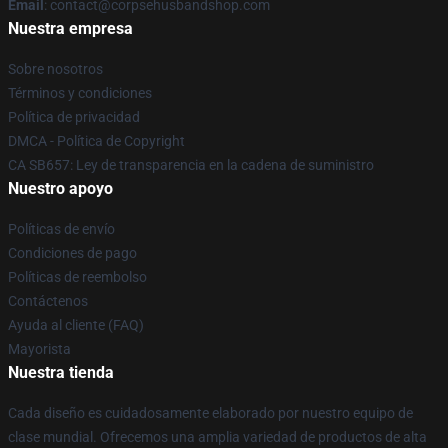
Email
: contact@corpsehusbandshop.com
Nuestra empresa
Sobre nosotros
Términos y condiciones
Política de privacidad
DMCA - Política de Copyright
CA SB657: Ley de transparencia en la cadena de suministro
Nuestro apoyo
Políticas de envío
Condiciones de pago
Políticas de reembolso
Contáctenos
Ayuda al cliente (FAQ)
Mayorista
Nuestra tienda
Cada diseño es cuidadosamente elaborado por nuestro equipo de
clase mundial. Ofrecemos una amplia variedad de productos de alta