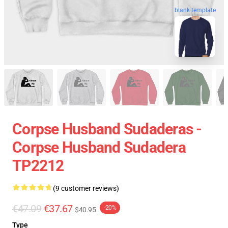
blank template
Corpse Husband Sudaderas -
Corpse Husband Sudadera
TP2212
(9 customer reviews)
€47.09
€37.67
-20%
$40.95
Type