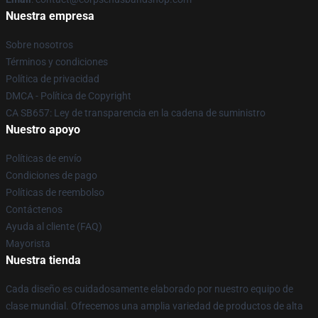
Nuestra empresa
Sobre nosotros
Términos y condiciones
Política de privacidad
DMCA - Política de Copyright
CA SB657: Ley de transparencia en la cadena de suministro
Nuestro apoyo
Políticas de envío
Condiciones de pago
Políticas de reembolso
Contáctenos
Ayuda al cliente (FAQ)
Mayorista
Nuestra tienda
Cada diseño es cuidadosamente elaborado por nuestro equipo de
clase mundial. Ofrecemos una amplia variedad de productos de alta