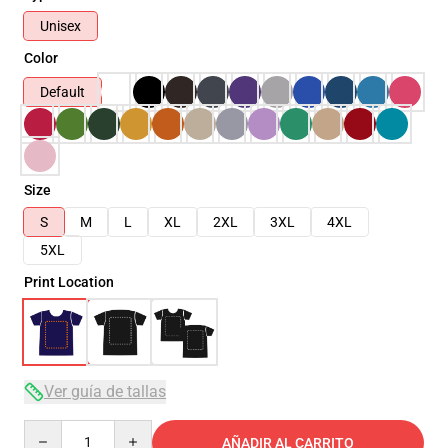
Unisex
Color
Default
Size
S
M
L
XL
2XL
3XL
4XL
5XL
Print Location
Ver guía de tallas
Quantity
AÑADIR AL CARRITO