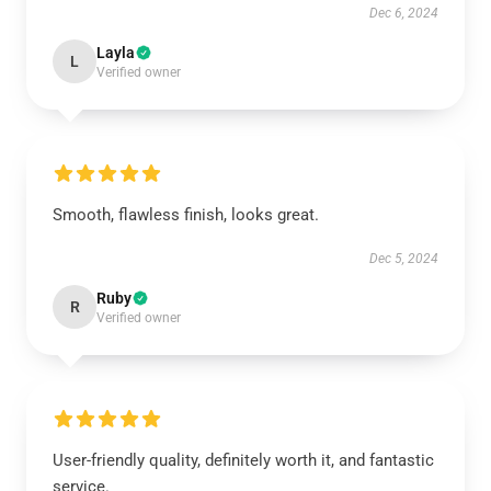
Dec 6, 2024
Layla
L
Verified owner
Smooth, flawless finish, looks great.
Dec 5, 2024
Ruby
R
Verified owner
User-friendly quality, definitely worth it, and fantastic
service.