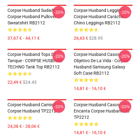
Corpse Husband Sudaderas -
Corpse Husband Leggings -
-20%
-20%
Corpse Husband Pullover
Corpse Husband Carácter
Sweatshirt RB2112
Chino Leggings RB2112
37,67 € - 44,11 €
26,63 €
$28.95
Corpse Husband Tops De
Corpse Husband Casos -
-20%
-20%
Tanque - CORPSE HUSBAND
Objetivo De La Vida - Corpse
TECHNO Tank Top RB2112
Husband Samsung Galaxy
Soft Case RB2112
22,49 €
$24.45
14,81 € - 16,10 €
Corpse Husband Camisetas -
Corpse Husband Casos - Me
-20%
-20%
Corpse Husband TP2212
Encanta Corpse Husband 06
TP2212
24,38 € - 28,06 €
14,81 € - 16,10 €