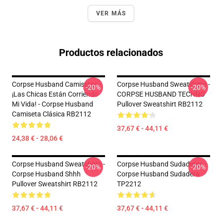
VER MÁS
Productos relacionados
Corpse Husband Camisetas -
Corpse Husband Sweatshirts -
-20%
-20%
¡Las Chicas Están Corriendo
CORPSE HUSBAND TECHNO
Mi Vida! - Corpse Husband
Pullover Sweatshirt RB2112
Camiseta Clásica RB2112
37,67 € - 44,11 €
24,38 € - 28,06 €
Corpse Husband Sweatshirts -
Corpse Husband Sudaderas -
-20%
-20%
Corpse Husband Shhh
Corpse Husband Sudadera
Pullover Sweatshirt RB2112
TP2212
37,67 € - 44,11 €
37,67 € - 44,11 €