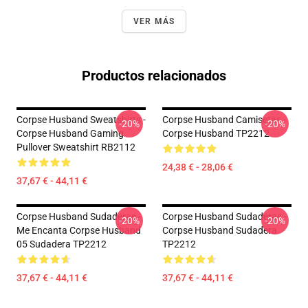
VER MÁS
Productos relacionados
Corpse Husband Sweatshirts -
Corpse Husband Camisetas -
-20%
-20%
Corpse Husband Gaming
Corpse Husband TP2212
Pullover Sweatshirt RB2112
24,38 € - 28,06 €
37,67 € - 44,11 €
Corpse Husband Sudaderas -
Corpse Husband Sudaderas -
-20%
-20%
Me Encanta Corpse Husband
Corpse Husband Sudadera
05 Sudadera TP2212
TP2212
37,67 € - 44,11 €
37,67 € - 44,11 €