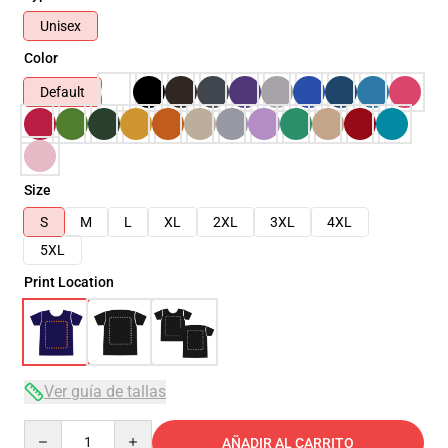
Unisex
Color
Default
Size
S
M
L
XL
2XL
3XL
4XL
5XL
Print Location
Ver guía de tallas
Quantity
AÑADIR AL CARRITO