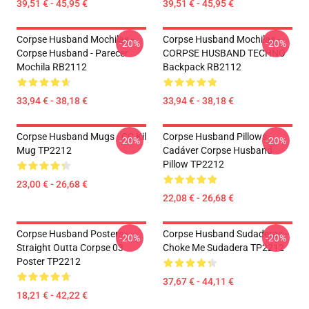
39,51 € - 45,95 €
39,51 € - 45,95 €
Corpse Husband Mochilas -
Corpse Husband Mochilas -
-20%
-20%
Corpse Husband - Parecer
CORPSE HUSBAND TECHNO
Mochila RB2112
Backpack RB2112
33,94 € - 38,18 €
33,94 € - 38,18 €
Corpse Husband Mugs - CC Kil
Corpse Husband Pillows -
-20%
-20%
Mug TP2212
Cadáver Corpse Husband
Pillow TP2212
23,00 € - 26,68 €
22,08 € - 26,68 €
Corpse Husband Posters -
Corpse Husband Sudaderas -
-20%
-20%
Straight Outta Corpse 03
Choke Me Sudadera TP2212
Poster TP2212
37,67 € - 44,11 €
18,21 € - 42,22 €