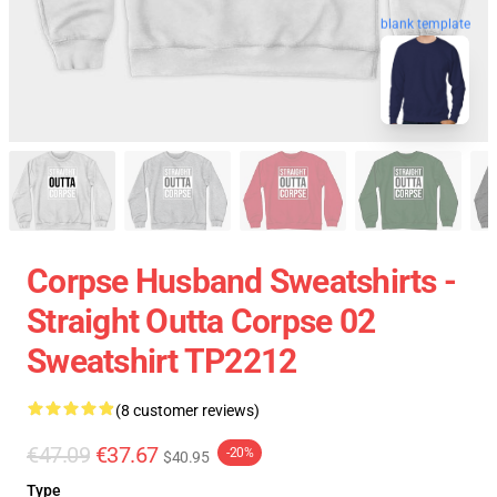
blank template
Corpse Husband Sweatshirts -
Straight Outta Corpse 02
Sweatshirt TP2212
(8 customer reviews)
€47.09
€37.67
-20%
$40.95
Type