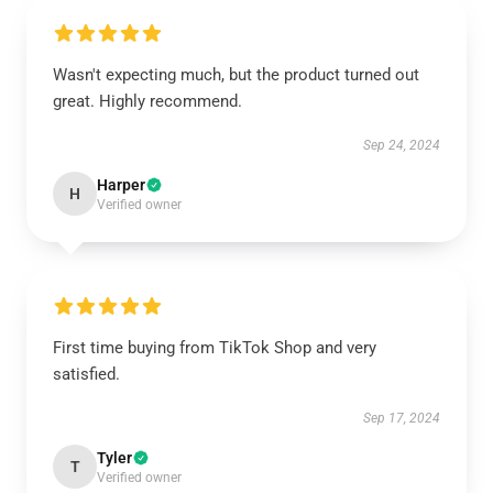
Wasn't expecting much, but the product turned out
great. Highly recommend.
Sep 24, 2024
Harper
H
Verified owner
First time buying from TikTok Shop and very
satisfied.
Sep 17, 2024
Tyler
T
Verified owner