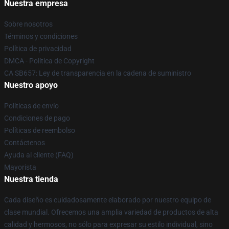
Nuestra empresa
Sobre nosotros
Términos y condiciones
Política de privacidad
DMCA - Política de Copyright
CA SB657: Ley de transparencia en la cadena de suministro
Nuestro apoyo
Políticas de envío
Condiciones de pago
Políticas de reembolso
Contáctenos
Ayuda al cliente (FAQ)
Mayorista
Nuestra tienda
Cada diseño es cuidadosamente elaborado por nuestro equipo de
clase mundial. Ofrecemos una amplia variedad de productos de alta
calidad y hermosos, no sólo para expresar su estilo individual, sino