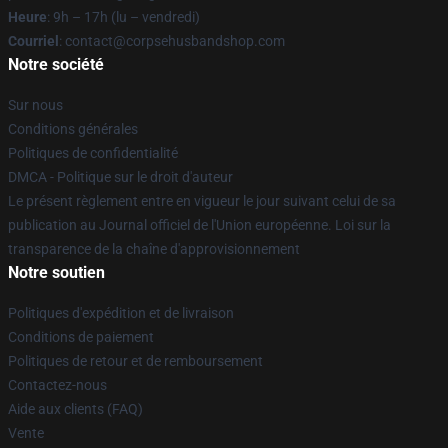
Heure
: 9h – 17h (lu – vendredi)
Courriel
: contact@corpsehusbandshop.com
Notre société
Sur nous
Conditions générales
Politiques de confidentialité
DMCA - Politique sur le droit d'auteur
Le présent règlement entre en vigueur le jour suivant celui de sa
publication au Journal officiel de l'Union européenne. Loi sur la
transparence de la chaîne d'approvisionnement
Notre soutien
Politiques d'expédition et de livraison
Conditions de paiement
Politiques de retour et de remboursement
Contactez-nous
Aide aux clients (FAQ)
Vente