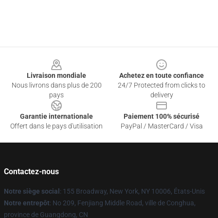
Footer
Livraison mondiale
Achetez en toute confiance
Nous livrons dans plus de 200
24/7 Protected from clicks to
pays
delivery
Garantie internationale
Paiement 100% sécurisé
Offert dans le pays d'utilisation
PayPal / MasterCard / Visa
Contactez-nous
Notre siège social
: 155 Broadway, New York, NY 10006, États-Unis
Notre entrepôt
: No 209, Fenjiang Middle Road, ville de Conghua,
province de Guangdong, CN