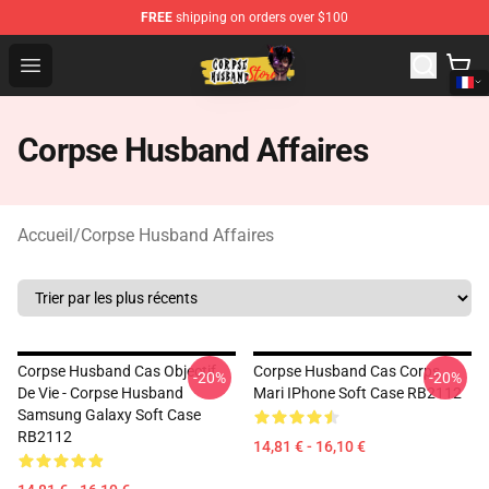
FREE
shipping on orders over $100
Corpse Husband Shop - Official Corpse Husband Mercha
Open menu
Corpse Husband Affaires
Accueil
/
Corpse Husband Affaires
Corpse Husband Cas Objectif
Corpse Husband Cas Corps
-20%
-20%
De Vie - Corpse Husband
Mari IPhone Soft Case RB2112
Samsung Galaxy Soft Case
RB2112
14,81 € - 16,10 €