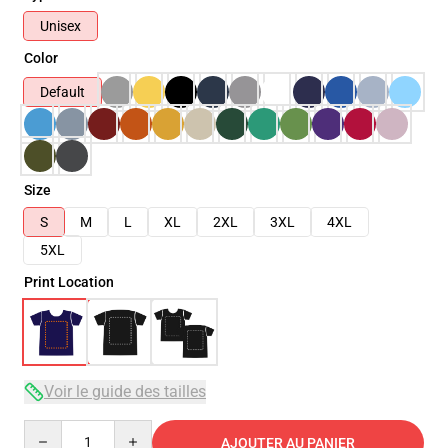
Unisex
Color
Default
Size
S
M
L
XL
2XL
3XL
4XL
5XL
Print Location
Voir le guide des tailles
Quantity
AJOUTER AU PANIER