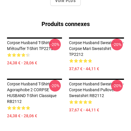
VOIR PLUS
Produits connexes
Corpse Husband T-Shirts -
Corpse Husband Sweatshirts -
-20%
-20%
M'étouffer T-Shirt TP2212
Corpse Mari Sweatshirt
TP2212
24,38 € - 28,06 €
37,67 € - 44,11 €
Corpse Husband T-Shirts -
Corpse Husband Sweatshirts -
-20%
-20%
Agoraphobe 2 CORPSE
Corpse Husband Pullover
HUSBAND T-Shirt Classique
Sweatshirt RB2112
RB2112
37,67 € - 44,11 €
24,38 € - 28,06 €