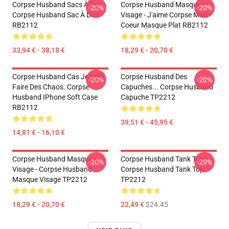
Corpse Husband Sacs À Dos -
Corpse Husband Masques
-20%
-20%
Corpse Husband Sac À Dos
Visage - J'aime Corpse Mari
RB2112
Coeur Masque Plat RB2112
33,94 € - 38,18 €
18,29 € - 20,70 €
Corpse Husband Cas Je Vais
Corpse Husband Des
-20%
-20%
Faire Des Chaos. Corpse
Capuches... Corpse Husband
Husband IPhone Soft Case
Capuche TP2212
RB2112
39,51 € - 45,95 €
14,81 € - 16,10 €
Corpse Husband Masques
Corpse Husband Tank Tops -
-20%
-20%
Visage - Corpse Husband
Corpse Husband Tank Top
Masque Visage TP2212
TP2212
18,29 € - 20,70 €
22,49 €
$24.45