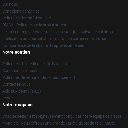
Sur nous
Conditions générales
Politiques de confidentialité
DMCA - Politique sur le droit d'auteur
Le présent règlement entre en vigueur le jour suivant celui de sa
publication au Journal officiel de l'Union européenne. Loi sur la
transparence de la chaîne d'approvisionnement
Notre soutien
Politiques d'expédition et de livraison
Conditions de paiement
Politiques de retour et de remboursement
Contactez-nous
Aide aux clients (FAQ)
Vente
Notre magasin
Chaque design est soigneusement conçu par notre équipe de classe
mondiale. Nous offrons une grande variété de produits de haute