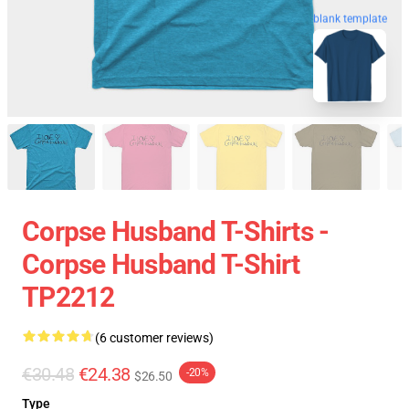
blank template
Corpse Husband T-Shirts -
Corpse Husband T-Shirt
TP2212
(6 customer reviews)
€30.48
€24.38
-20%
$26.50
Type