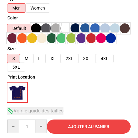
Men
Women
Color
Default
Size
S
M
L
XL
2XL
3XL
4XL
5XL
Print Location
Voir le guide des tailles
Quantity
AJOUTER AU PANIER