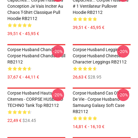
Capuches... Corpse Husband
Capuches... Corpse Husband
Conception Je Vais Inciter Au
# 1 Ventilateur Pullover
Chaos T-Shirt Classique Pull
Hoodie RB2112
Hoodie RB2112
39,51 € - 45,95 €
39,51 € - 45,95 €
Corpse Husband Chandails -
Corpse Husband Leggings -
-20%
-20%
Corpse Husband Chandail Pull
Corpse Husband Chinese
RB2112
Character Leggings RB2112
37,67 € - 44,11 €
26,63 €
$28.95
Corpse Husband Hauts-
Corpse Husband Cas Objectif
-20%
-20%
Citernes - CORPSE HUSBAND
De Vie - Corpse Husband
TECHNO Tank Top RB2112
Samsung Galaxy Soft Case
RB2112
22,49 €
$24.45
14,81 € - 16,10 €