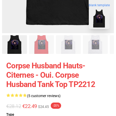
blank template
Corpse Husband Hauts-
Citernes - Oui. Corpse
Husband Tank Top TP2212
(5 customer reviews)
€28.12
€22.49
-20%
$24.45
Type