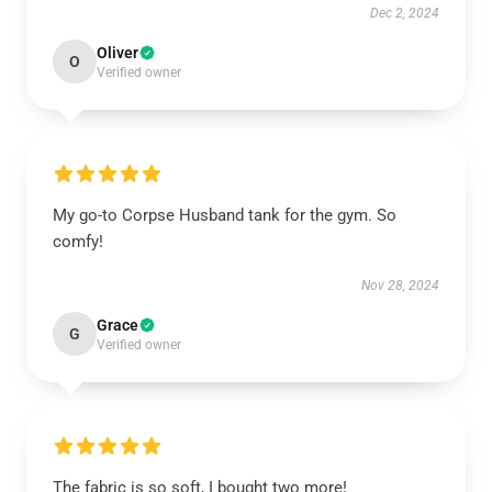
Dec 2, 2024
Oliver
O
Verified owner
My go-to Corpse Husband tank for the gym. So
comfy!
Nov 28, 2024
Grace
G
Verified owner
The fabric is so soft, I bought two more!