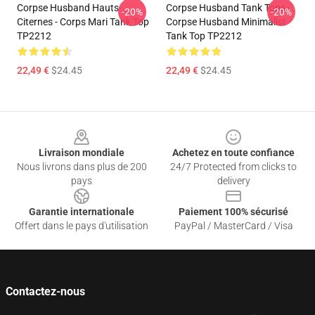
Corpse Husband Hauts-
Corpse Husband Tank Tops -
-20%
-20%
Citernes - Corps Mari Tank Top
Corpse Husband Minimalist
TP2212
Tank Top TP2212
22,49 €
$24.45
22,49 €
$24.45
Footer
Livraison mondiale
Achetez en toute confiance
Nous livrons dans plus de 200
24/7 Protected from clicks to
pays
delivery
Garantie internationale
Paiement 100% sécurisé
Offert dans le pays d'utilisation
PayPal / MasterCard / Visa
Contactez-nous