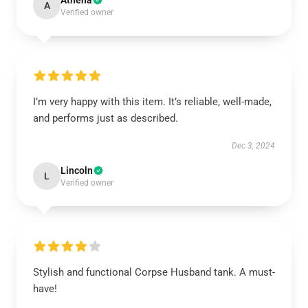
Athena
A
Verified owner
I’m very happy with this item. It’s reliable, well-made,
and performs just as described.
Dec 3, 2024
Lincoln
L
Verified owner
Stylish and functional Corpse Husband tank. A must-
have!