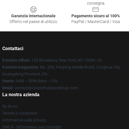
consegna
Garanzia internazionale
Pagamento sicuro al 100%
Offerto nel paese di utilizzo
PayPal / MasterCard / Visa
Contattaci
Il nostro ufficio
: 155 Broadway, New York, NY 10006, US
Il nostro magazzino
: No. 209, Fenjiang Middle Road, Conghua City,
Guangdong Province, CN
Orario
: 9AM – 5PM (Mon – Fri)
Email
: contact@corpsehusbandshop.com
La nostra azienda
Su di noi
Termini e condizioni
Informativa sulla privacy
DMCA - Informativa sul copyright