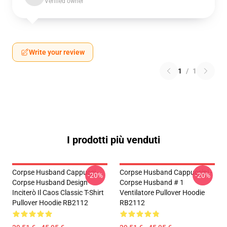
Verified owner
Write your review
1
/
1
I prodotti più venduti
Corpse Husband Cappucci -
Corpse Husband Cappuccini -
-20%
-20%
Corpse Husband Design
Corpse Husband # 1
Inciterò Il Caos Classic T-Shirt
Ventilatore Pullover Hoodie
Pullover Hoodie RB2112
RB2112