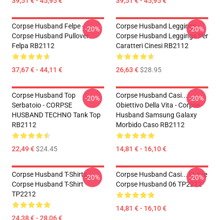
39,51 € - 45,95 €
39,51 € - 45,95 €
Corpse Husband Felpe -
Corpse Husband Leggings -
-20%
-20%
Corpse Husband Pullover
Corpse Husband Leggings Per
Felpa RB2112
Caratteri Cinesi RB2112
37,67 € - 44,11 €
26,63 €
$28.95
Corpse Husband Top
Corpse Husband Casi...
-20%
-20%
Serbatoio - CORPSE
Obiettivo Della Vita - Corpse
HUSBAND TECHNO Tank Top
Husband Samsung Galaxy
RB2112
Morbido Caso RB2112
22,49 €
$24.45
14,81 € - 16,10 €
Corpse Husband T-Shirts -
Corpse Husband Casi... I Love
-20%
-20%
Corpse Husband T-Shirt
Corpse Husband 06 TP2212
TP2212
14,81 € - 16,10 €
24,38 € - 28,06 €