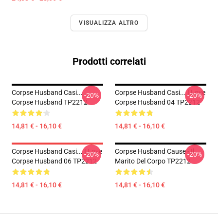
VISUALIZZA ALTRO
Prodotti correlati
Corpse Husband Casi...
Corpse Husband Casi... I Love
-20%
-20%
Corpse Husband TP2212
Corpse Husband 04 TP2212
14,81 € - 16,10 €
14,81 € - 16,10 €
Corpse Husband Casi... I Love
Corpse Husband Cause - Il
-20%
-20%
Corpse Husband 06 TP2212
Marito Del Corpo TP2212
14,81 € - 16,10 €
14,81 € - 16,10 €