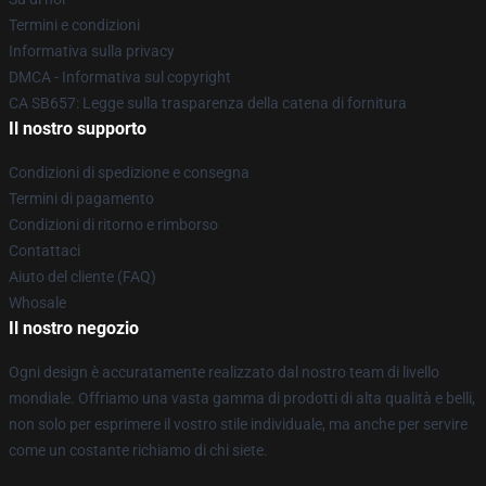
Termini e condizioni
Informativa sulla privacy
DMCA - Informativa sul copyright
CA SB657: Legge sulla trasparenza della catena di fornitura
Il nostro supporto
Condizioni di spedizione e consegna
Termini di pagamento
Condizioni di ritorno e rimborso
Contattaci
Aiuto del cliente (FAQ)
Whosale
Il nostro negozio
Ogni design è accuratamente realizzato dal nostro team di livello
mondiale. Offriamo una vasta gamma di prodotti di alta qualità e belli,
non solo per esprimere il vostro stile individuale, ma anche per servire
come un costante richiamo di chi siete.