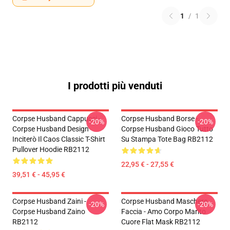
1
/
1
I prodotti più venduti
Corpse Husband Cappucci -
Corpse Husband Borse -
-20%
-20%
Corpse Husband Design
Corpse Husband Gioco Tutto
Inciterò Il Caos Classic T-Shirt
Su Stampa Tote Bag RB2112
Pullover Hoodie RB2112
22,95 € - 27,55 €
39,51 € - 45,95 €
Corpse Husband Zaini -
Corpse Husband Maschere
-20%
-20%
Corpse Husband Zaino
Faccia - Amo Corpo Marito
RB2112
Cuore Flat Mask RB2112