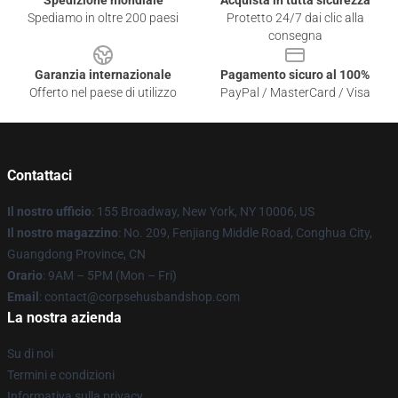
Spedizione mondiale
Acquista in tutta sicurezza
Spediamo in oltre 200 paesi
Protetto 24/7 dai clic alla
consegna
Garanzia internazionale
Pagamento sicuro al 100%
Offerto nel paese di utilizzo
PayPal / MasterCard / Visa
Contattaci
Il nostro ufficio
: 155 Broadway, New York, NY 10006, US
Il nostro magazzino
: No. 209, Fenjiang Middle Road, Conghua City,
Guangdong Province, CN
Orario
: 9AM – 5PM (Mon – Fri)
Email
: contact@corpsehusbandshop.com
La nostra azienda
Su di noi
Termini e condizioni
Informativa sulla privacy