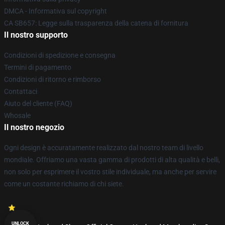
DMCA - Informativa sul copyright
CA SB657: Legge sulla trasparenza della catena di fornitura
Il nostro supporto
Condizioni di spedizione e consegna
Termini di pagamento
Condizioni di ritorno e rimborso
Contattaci
Aiuto del cliente (FAQ)
Whosale
Il nostro negozio
Ogni design è accuratamente realizzato dal nostro team di livello
mondiale. Offriamo una vasta gamma di prodotti di alta qualità e belli,
non solo per esprimere il vostro stile individuale, ma anche per servire
come un costante richiamo di chi siete.
UNLOCK