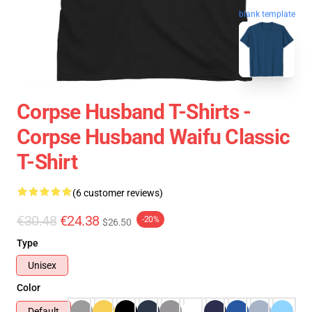
blank template
Corpse Husband T-Shirts -
Corpse Husband Waifu Classic
T-Shirt
(6 customer reviews)
€30.48
€24.38
-20%
$26.50
Type
Unisex
Color
Default