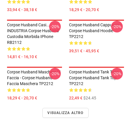
33,94 € - 38,18 €
18,29 € - 20,70 €
Corpse Husband Casi...
Corpse Husband Cappuccini -
-20%
-20%
INDUSTRIA Corpse Husband
Corpse Husband Hoodie
Custodia Morbida IPhone
TP2212
RB2112
39,51 € - 45,95 €
14,81 € - 16,10 €
Corpse Husband Maschere Di
Corpse Husband Tank Tops -
-20%
-20%
Faccia - Corpse Husband
Corpse Husband Tank Top
Faccia Maschera TP2212
TP2212
18,29 € - 20,70 €
22,49 €
$24.45
VISUALIZZA ALTRO