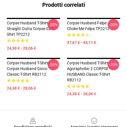
Prodotti correlati
Corpse Husband T-Shirt -
Corpse Husband Felpe -
-20%
-20%
Straight Outta Corpse 02 T-
Choke Me Felpa TP2212
Shirt TP2212
37,67 € - 44,11 €
24,38 € - 28,06 €
Corpse Husband T-Shirts -
Corpse Husband T-Shirt -
-20%
-20%
Corpse Husband Gioco
Agoraphobic 2 CORPSE
Classic T-Shirt RB2112
HUSBAND Classic T-Shirt
RB2112
24,38 € - 28,06 €
24,38 € - 28,06 €
Footer