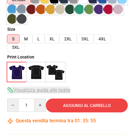
Size
S
M
L
XL
2XL
3XL
4XL
5XL
Print Location
Visualizza guida alle taglie
Quantity
AGGIUNGI AL CARRELLO
Questa vendita termina tra
01
:
35
:
54