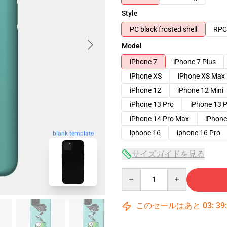
Style
PC black frosted shell
RPC 
Model
iPhone 7
iPhone 7 Plus
iPhone XS
iPhone XS Max
iPhone 12
iPhone 12 Mini
iPhone 13 Pro
iPhone 13 
iPhone 14 Pro Max
iPhone
iphone 16
iphone 16 Pro
blank template
サイズガイドを見る
Quantity
このセールはあと
03
:
39