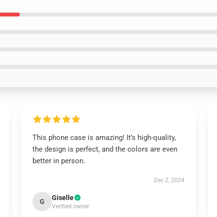
This phone case is amazing! It’s high-quality,
the design is perfect, and the colors are even
better in person.
Dec 2, 2024
Giselle
G
Verified owner