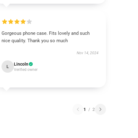
Gorgeous phone case. Fits lovely and such
nice quality. Thank you so much
Nov 14, 2024
Lincoln
L
Verified owner
1
/
2