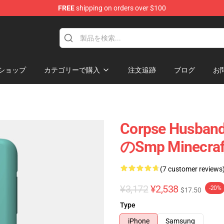
FREE
shipping on orders over $100
handise Store
ショップ
カテゴリーで購入
注文追跡
ブログ
お
Corpse Husban
のSmp Minecraf
(7 customer reviews
¥3,172
¥2,538
-20%
$17.50
Type
iPhone
Samsung