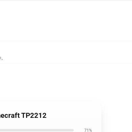
ス
,
ecraft TP2212
71%