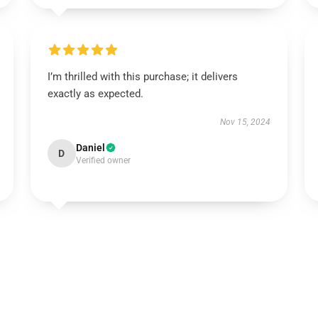
I’m thrilled with this purchase; it delivers
exactly as expected.
Nov 15, 2024
Daniel
D
Verified owner