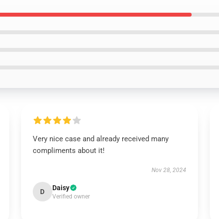
Very nice case and already received many
compliments about it!
Nov 28, 2024
Daisy
D
Verified owner