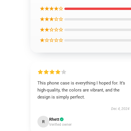
★★★★☆
★★★☆☆
★★☆☆☆
★☆☆☆☆
This phone case is everything I hoped for. It’s
high-quality, the colors are vibrant, and the
design is simply perfect.
Dec 4, 2024
Rhett
R
Verified owner