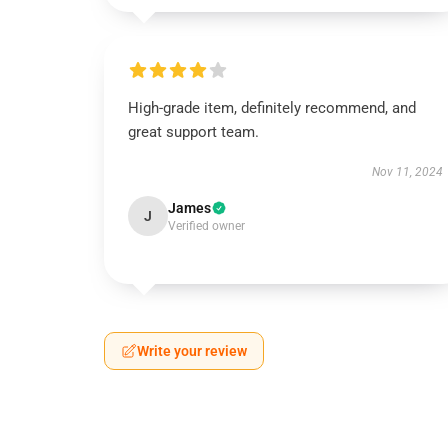
High-grade item, definitely recommend, and
great support team.
Nov 11, 2024
James
J
Verified owner
Write your review