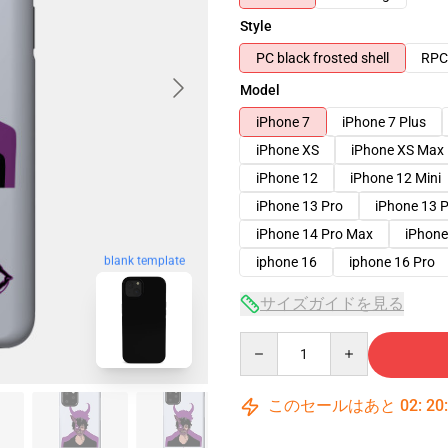
Style
PC black frosted shell
RPC 
Model
iPhone 7
iPhone 7 Plus
iPhone XS
iPhone XS Max
iPhone 12
iPhone 12 Mini
iPhone 13 Pro
iPhone 13 
iPhone 14 Pro Max
iPhone
blank template
iphone 16
iphone 16 Pro
サイズガイドを見る
Quantity
このセールはあと
02
:
20