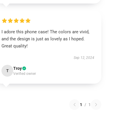
I adore this phone case! The colors are vivid,
and the design is just as lovely as I hoped.
Great quality!
Sep 12, 2024
Troy
T
Verified owner
1
/
1