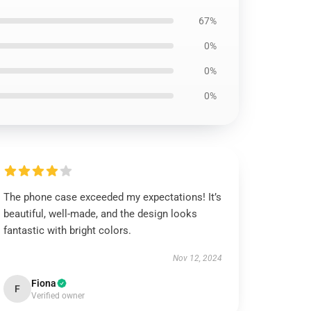
67%
0%
0%
0%
The phone case exceeded my expectations! It’s
beautiful, well-made, and the design looks
fantastic with bright colors.
Nov 12, 2024
Fiona
F
Verified owner