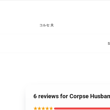
コルセ 夫
S
6 reviews for Corpse Hu
★★★★★