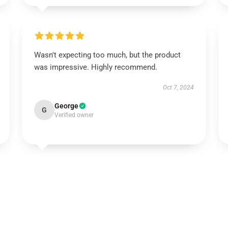
Wasn't expecting too much, but the product
was impressive. Highly recommend.
Oct 7, 2024
George
G
Verified owner