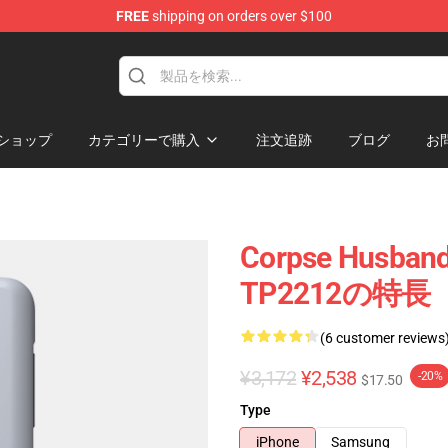
FREE
shipping on orders over $100
handise Store
ショップ
カテゴリーで購入
注文追跡
ブログ
お
Corpse Husban
TP2212の特長
(6 customer reviews
¥3,172
¥2,538
-20%
$17.50
Type
iPhone
Samsung