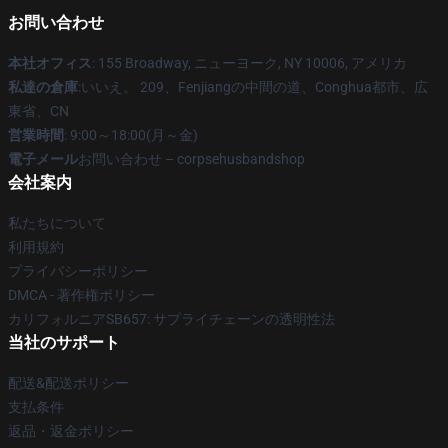
お問い合わせ
本社オフィス
: 155 Broadway, ニューヨーク, NY 10006, アメリカ
私達の倉庫
:いいえ。 209、Fenjiangの中間の道、Conghua都市、広
東省、CN
営業時間
: 9:00～18:00(月～金)
電子メール
お問い合わせ – corpsehusbandshop
会社案内
私たちについて
利用規約
プライバシーポリシー
DMCA - 著作権ポリシー
カリフォルニアSB657: サプライチェーンの透明性法
当社のサポート
配送&配送ポリシー
支払条件
返品・返金ポリシー