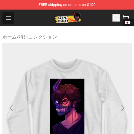
FREE
shipping on orders over $100
Corpse Husband Shop - Official Corpse Husband Mercha
Open menu
ホーム
/
特別コレクション