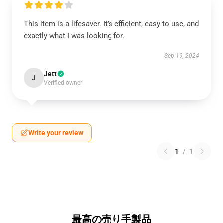
This item is a lifesaver. It’s efficient, easy to use, and
exactly what I was looking for.
Sep 19, 2024
Jett
J
Verified owner
Write your review
1
/
1
最高の売り手製品