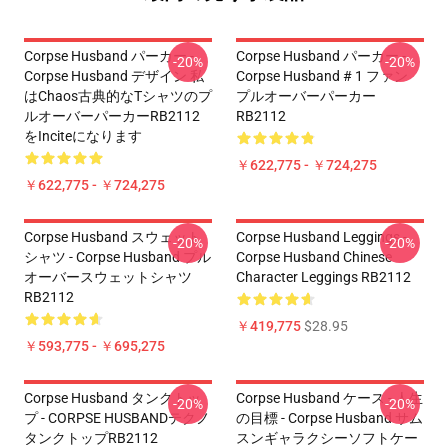
Corpse Husband パーカー -
Corpse Husband パーカー -
-20%
-20%
Corpse Husband デザイン 私
Corpse Husband # 1 ファン
はchaos古典的なTシャツのプ
プルオーバーパーカー
ルオーバーパーカーRB2112
RB2112
をinciteになります
￥622,775 - ￥724,275
￥622,775 - ￥724,275
Corpse Husband スウェット
Corpse Husband Leggings -
-20%
-20%
シャツ - Corpse Husband プル
Corpse Husband Chinese
オーバースウェットシャツ
Character Leggings RB2112
RB2112
￥419,775
$28.95
￥593,775 - ￥695,275
Corpse Husband タンクトッ
Corpse Husband ケース - 人生
-20%
-20%
プ - CORPSE HUSBANDテクノ
の目標 - Corpse Husband サム
タンクトップRB2112
スンギャラクシーソフトケー