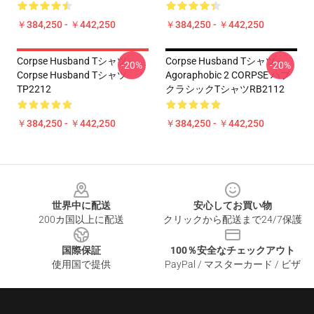
￥384,250 - ￥442,250
￥384,250 - ￥442,250
Corpse Husband Tシャツ -
Corpse Husband Tシャツ -
-20%
-20%
Corpse Husband Tシャツ
Agoraphobic 2 CORPSE ハブ
TP2212
クラシックTシャツRB2112
￥384,250 - ￥442,250
￥384,250 - ￥442,250
Footer
世界中に配送
安心してお買い物
200カ国以上に配送
クリックから配送まで24/7保護
国際保証
100％安全なチェックアウト
使用国で提供
PayPal / マスターカード / ビザ