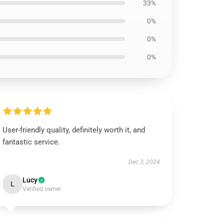
33%
0%
0%
0%
User-friendly quality, definitely worth it, and
fantastic service.
Dec 3, 2024
Lucy
L
Verified owner