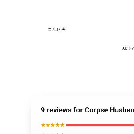
コルセ 夫
SKU
:
9 reviews for Corpse
★★★★★