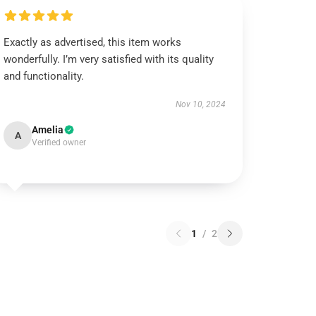
Exactly as advertised, this item works
wonderfully. I’m very satisfied with its quality
and functionality.
Nov 10, 2024
Amelia
A
Verified owner
1
/
2