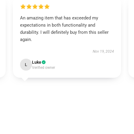
An amazing item that has exceeded my
expectations in both functionality and
durability. I will definitely buy from this seller
again.
Nov 19, 2024
Luke
L
Verified owner