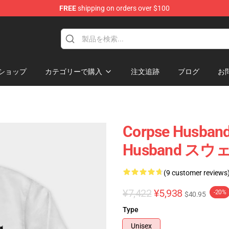
FREE
shipping on orders over $100
handise Store
ショップ
カテゴリーで購入
注文追跡
ブログ
お
Corpse Husb
Husband ス
(9 customer reviews
¥7,422
¥5,938
-20%
$40.95
Type
Unisex