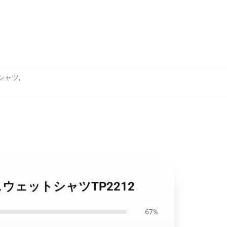
トシャツ
,
and スウェットシャツTP2212
67%