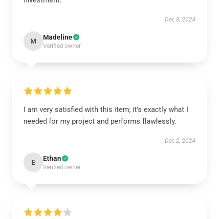
investment.
Dec 8, 2024
Madeline
M
Verified owner
I am very satisfied with this item; it’s exactly what I
needed for my project and performs flawlessly.
Dec 2, 2024
Ethan
E
Verified owner