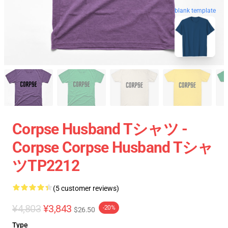
blank template
Corpse Husband Tシャツ -
Corpse Corpse Husband Tシャ
ツTP2212
(5 customer reviews)
¥4,803
¥3,843
-20%
$26.50
Type