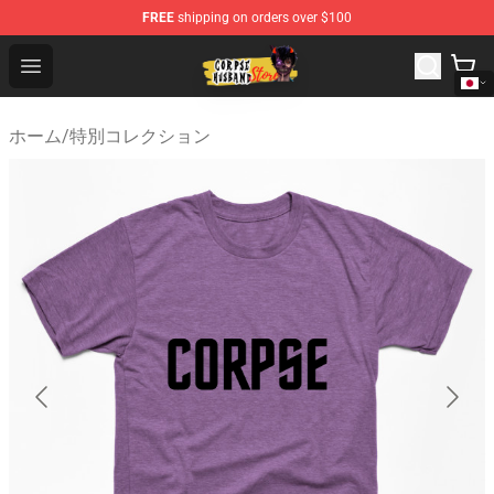
FREE
shipping on orders over $100
Corpse Husband Shop - Official Corpse Husband Mercha
Open menu
ホーム
/
特別コレクション