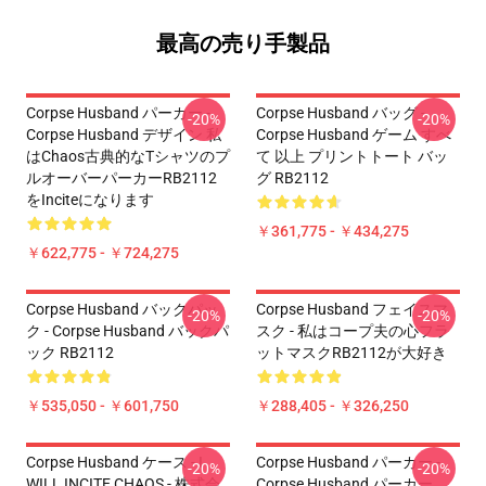
最高の売り手製品
Corpse Husband パーカー -
Corpse Husband バッグ -
-20%
-20%
Corpse Husband デザイン 私
Corpse Husband ゲーム すべ
はchaos古典的なTシャツのプ
て 以上 プリントトート バッ
ルオーバーパーカーRB2112
グ RB2112
をinciteになります
￥361,775 - ￥434,275
￥622,775 - ￥724,275
Corpse Husband バックパッ
Corpse Husband フェイスマ
-20%
-20%
ク - Corpse Husband バックパ
スク - 私はコープ夫の心フラ
ック RB2112
ットマスクRB2112が大好き
￥535,050 - ￥601,750
￥288,405 - ￥326,250
Corpse Husband ケース - I
Corpse Husband パーカー -
-20%
-20%
WILL INCITE CHAOS - 株式会
Corpse Husband パーカー