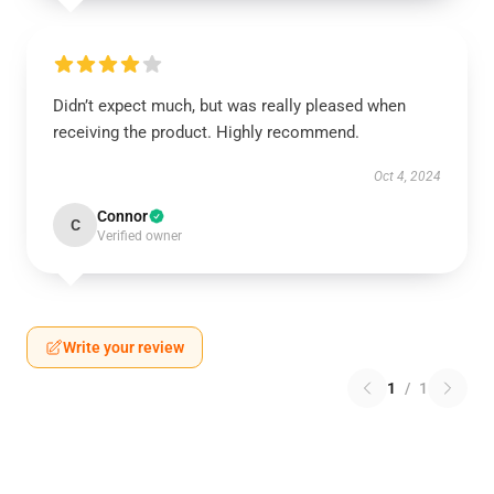
Didn’t expect much, but was really pleased when
receiving the product. Highly recommend.
Oct 4, 2024
Connor
C
Verified owner
Write your review
1
/
1