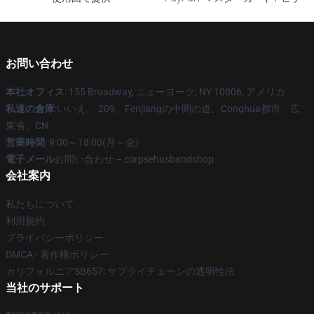
お問い合わせ
本社オフィス
: 155 Broadway, ニューヨーク, NY 10006, アメリカ
私達の倉庫
:いいえ。 209、Fenjiangの中間の道、Conghua都市、広
東省、CN
営業時間
: 9:00～18:00(月～金)
電子メール
お問い合わせ – corpsehusbandshop
会社案内
私たちについて
利用規約
プライバシーポリシー
DMCA - 著作権ポリシー
カリフォルニアSB657: サプライチェーンの透明性法
当社のサポート