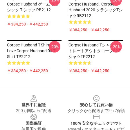
-20%
-20%
Corpse Husband ゲーム クラ
Corpse Husband , Corpse
シック T シャツ RB2112
Husband 2020 クラシックTシ
ャツRB2112
￥384,250 - ￥442,250
￥384,250 - ￥442,250
Corpse Husband T-Shirts - I
Corpse Husband Tシャツ - ス
-20%
-20%
Love Corpse Husband 03 T-
トレートアウトタコープ02 T
Shirt TP2212
シャツTP2212
￥384,250 - ￥442,250
￥384,250 - ￥442,250
Footer
世界中に配送
安心してお買い物
200カ国以上に配送
クリックから配送まで24/7保護
国際保証
100％安全なチェックアウト
使用国で提供
PayPal / マスターカード / ビザ