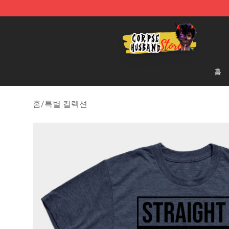
Corpse Husband Shop - Official Corpse Husband Merc
홈
홈
/
특별 컬렉션