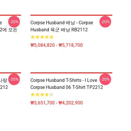
-20%
-20%
e
Corpse Husband 배낭 - Corpse
12에 모든
Husband 육군 배낭 RB2112
₩5,084,820 - ₩5,718,700
-20%
-20%
 사랑
Corpse Husband T-Shirts - I Love
2212
Corpse Husband 06 T-Shirt TP2212
₩3,651,700 - ₩4,202,900