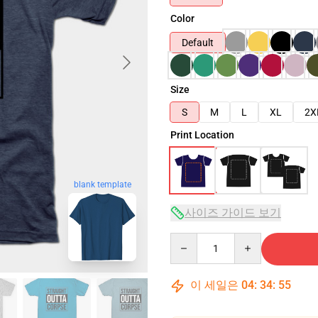
Color
Default
Size
S
M
L
XL
2X
Print Location
blank template
사이즈 가이드 보기
Quantity
이 세일은
04
:
34
:
54