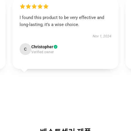
I found this product to be very effective and
long-lasting; it’s a wise choice.
Nov 1, 2024
Christopher
C
Verified owner