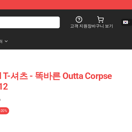
고객 지원
장바구니 보기
처
d T-셔츠 - 똑바른 Outta Corpse
12
)
-20%