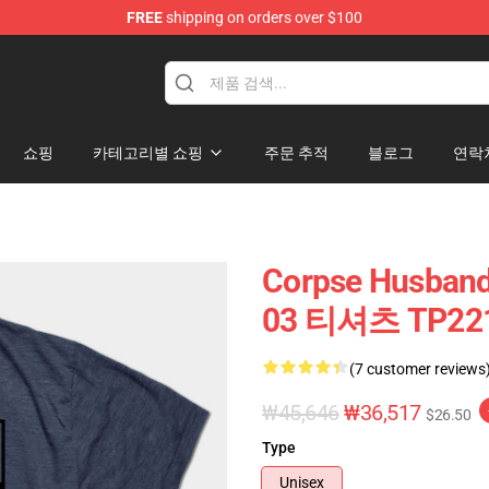
FREE
shipping on orders over $100
handise Store
쇼핑
카테고리별 쇼핑
주문 추적
블로그
연락
Corpse Husban
03 티셔츠 TP22
(7 customer reviews
₩45,646
₩36,517
$26.50
Type
Unisex