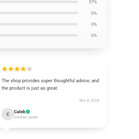
57%
0%
0%
0%
The shop provides super thoughtful advice, and
the product is just as great.
Nov 8, 2024
Caleb
C
Verified owner